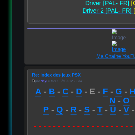
Driver [PAL- FR]
[
Driver 2 [PAL- FR]
Ma Chaîne YouT
Re: Index des jeux PSX
par
Nayl
» Mer 1 Fév 2012 22:34
A
-
B
-
C
-
D
- E -
F
-
G
-
N
-
O
P
-
Q
-
R
-
S
-
T
-
U
-
V
- - - - - - - - - - - - - - - - - - - - -