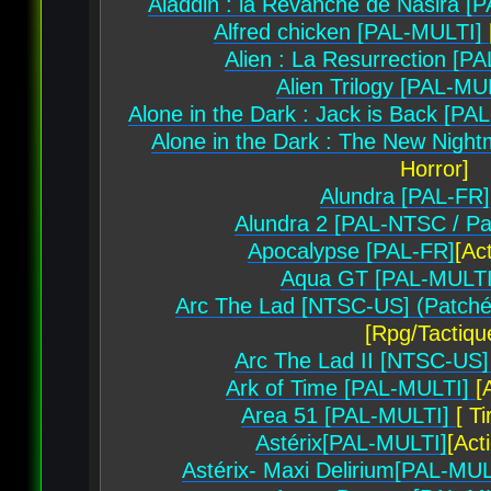
Aladdin : la Revanche de Nasira [
Alfred chicken [PAL-MULTI]
Alien : La Resurrection [
Alien Trilogy [PAL-MU
Alone in the Dark : Jack is Back [P
Alone in the Dark : The New Nigh
Horror]
Alundra [PAL-FR]
Alundra 2 [PAL-NTSC / Pa
Apocalypse [PAL-FR]
[Ac
Aqua GT [PAL-MULT
Arc The Lad [NTSC-US] (Patché
[Rpg/Tactiqu
Arc The Lad II [NTSC-US
Ark of Time [PAL-MULTI]
[
Area 51 [PAL-MULTI]
[ T
Astérix[PAL-MULTI]
[Act
Astérix- Maxi Delirium[PAL-MUL