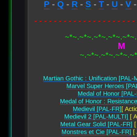
P
-
Q
-
R
-
S
-
T
-
U
-
V
- - - - - - - - - - - - - - - - - - - - -
~*~.~*~.~*~.~*~.~*~
M
~.~*~.~*~.~*~.~
Martian Gothic : Unification [PAL
Marvel Super Heroes [PA
Medal of Honor [PAL
Medal of Honor : Resistanc
Medievil [PAL-FR]
[ Act
Medievil 2 [PAL-MULTI]
[ 
Metal Gear Solid [PAL-FR]
[
Monstres et Cie [PAL-FR]
[ 