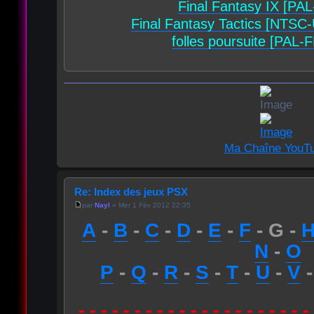
Final Fantasy IX [PA
Final Fantasy Tactics [NTSC
folles poursuite [PAL-
Ma Chaîne YouT
Re: Index des jeux PSX
par
Nayl
» Mer 1 Fév 2012 22:35
A
-
B
-
C
-
D
-
E
-
F
- G -
N
-
O
P
-
Q
-
R
-
S
-
T
-
U
-
V
- - - - - - - - - - - - - - - - - - - - -