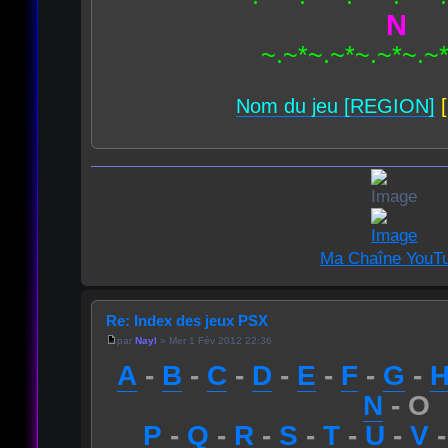
N
~.~*~.~*~.~*~.~
Nom du jeu [REGION]
[
Ma Chaîne YouT
Re: Index des jeux PSX
par
Nayl
» Mer 1 Fév 2012 22:36
A
-
B
-
C
-
D
-
E
-
F
-
G
-
N
- O
P
-
Q
-
R
-
S
-
T
-
U
-
V