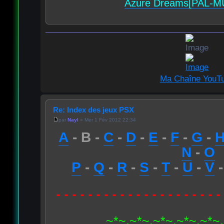
Azure Dreams[PAL-M
Ma Chaîne YouT
Re: Index des jeux PSX
par
Nayl
» Mer 1 Fév 2012 22:34
A
- B -
C
-
D
-
E
-
F
-
G
-
N
-
O
P
-
Q
-
R
-
S
-
T
-
U
-
V
- - - - - - - - - - - - - - - - - - - - -
~*~.~*~.~*~.~*~.~*~