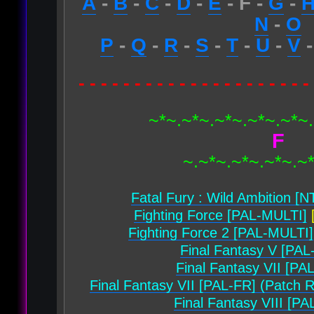
A
-
B
-
C
-
D
-
E
- F -
G
-
N
-
O
P
-
Q
-
R
-
S
-
T
-
U
-
V
- - - - - - - - - - - - - - - - - - - - -
~*~.~*~.~*~.~*~.~*~
F
~.~*~.~*~.~*~.~
Fatal Fury : Wild Ambition [
Fighting Force [PAL-MULTI]
[
Fighting Force 2 [PAL-MULTI]
Final Fantasy V [PAL
Final Fantasy VII [PA
Final Fantasy VII [PAL-FR] (Patch 
Final Fantasy VIII [PA