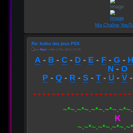
Ma Chaîne YouT
Re: Index des jeux PSX
par
Nayl
» Mer 1 Fév 2012 22:35
A
-
B
-
C
-
D
-
E
-
F
-
G
-
N
-
O
P
-
Q
-
R
-
S
-
T
-
U
-
V
- - - - - - - - - - - - - - - - - - - - -
~*~.~*~.~*~.~*~.~*~
K
~.~*~.~*~.~*~.~