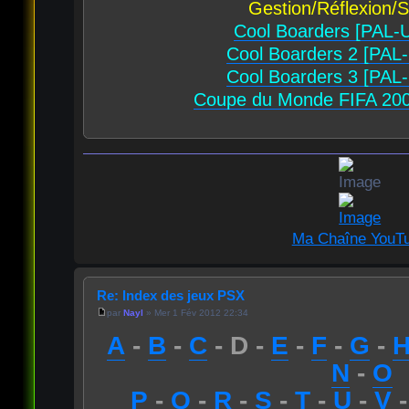
Gestion/Réflexion/S
Cool Boarders [PAL-
Cool Boarders 2 [PAL
Cool Boarders 3 [PAL
Coupe du Monde FIFA 200
Ma Chaîne YouT
Re: Index des jeux PSX
par
Nayl
» Mer 1 Fév 2012 22:34
A
-
B
-
C
- D -
E
-
F
-
G
-
N
-
O
P
-
Q
-
R
-
S
-
T
-
U
-
V