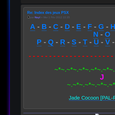
Re: Index des jeux PSX
par
Nayl
» Mer 1 Fév 2012 22:35
A
-
B
-
C
-
D
-
E
-
F
-
G
-
N
-
O
P
-
Q
-
R
-
S
-
T
-
U
-
V
- - - - - - - - - - - - - - - - - - - - -
~*~.~*~.~*~.~*~.~*~
J
~.~*~.~*~.~*~.~
Jade Cocoon [PAL-