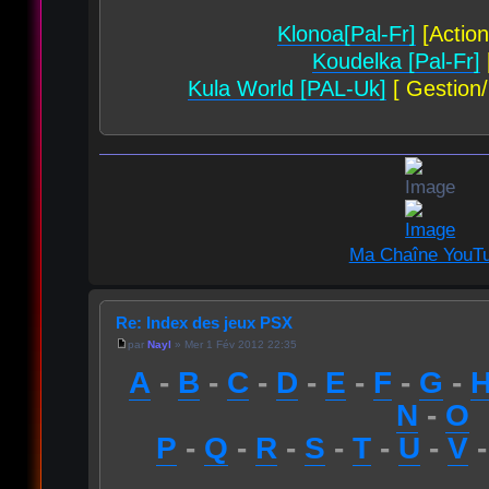
Klonoa[Pal-Fr]
[Action
Koudelka [Pal-Fr]
Kula World [PAL-Uk]
[ Gestion/
Ma Chaîne YouT
Re: Index des jeux PSX
par
Nayl
» Mer 1 Fév 2012 22:35
A
-
B
-
C
-
D
-
E
-
F
-
G
-
N
-
O
P
-
Q
-
R
-
S
-
T
-
U
-
V