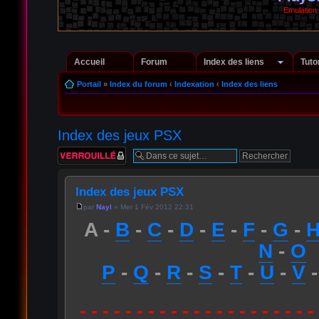
Emulation
Accueil
Forum
Index des liens
Tuto
Portail
»
Index du forum
‹
Indexation
‹
Index des liens
Index des jeux PSX
Sujet verrouillé
Index des jeux PSX
par
Nayl
» Mer 1 Fév 2012 22:31
A -
B
-
C
-
D
-
E
-
F
-
G
-
N
-
O
P
-
Q
-
R
-
S
-
T
-
U
-
V
- - - - - - - - - - - - - - - - - - - - -