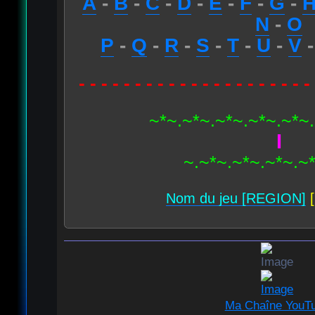
A
-
B
-
C
-
D
-
E
-
F
-
G
-
N
-
O
P
-
Q
-
R
-
S
-
T
-
U
-
V
- - - - - - - - - - - - - - - - - - - - -
~*~.~*~.~*~.~*~.~*~
I
~.~*~.~*~.~*~.~
Nom du jeu [REGION]
[
Ma Chaîne YouT