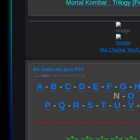
Mortal Kombat : Trilogy [P
Ma Chaîne YouT
Re: Index des jeux PSX
par
Nayl
» Mer 1 Fév 2012 22:36
A
-
B
-
C
-
D
-
E
-
F
-
G
-
N -
O
P
-
Q
-
R
-
S
-
T
-
U
-
V
- - - - - - - - - - - - - - - - - - - - -
~*~.~*~.~*~.~*~.~*~