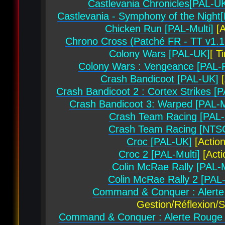
Castlevania Chronicles[PAL-U
Castlevania - Symphony of the Night
Chicken Run [PAL-Multi]
[A
Chrono Cross (Patché FR - TT v1.
Colony Wars [PAL-UK]
[ T
Colony Wars : Vengeance [PAL
Crash Bandicoot [PAL-UK]
[
Crash Bandicoot 2 : Cortex Strikes [P
Crash Bandicoot 3: Warped [PAL-M
Crash Team Racing [PAL-M
Crash Team Racing [NTS
Croc [PAL-UK]
[Action
Croc 2 [PAL-Multi]
[Acti
Colin McRae Rally [PAL-M
Colin McRae Rally 2 [PAL-
Command & Conquer : Alert
Gestion/Réflexion/S
Command & Conquer : Alerte Rouge 