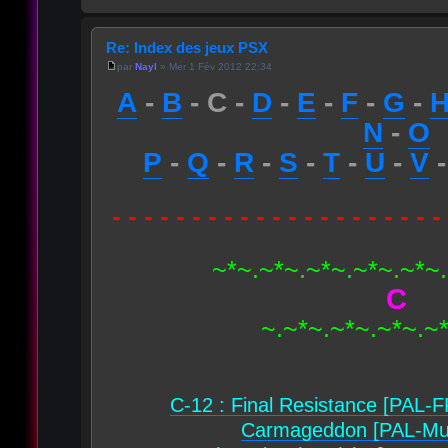
Re: Index des jeux PSX
par
Nayl
» Mer 1 Fév 2012 22:34
A
-
B
- C -
D
-
E
-
F
-
G
-
N
-
O
P
-
Q
-
R
-
S
-
T
-
U
-
V
- - - - - - - - - - - - - - - - - - - - -
~*~.~*~.~*~.~*~.~*~
C
~.~*~.~*~.~*~.~
C-12 : Final Resistance [PAL-F
Carmageddon [PAL-Mul