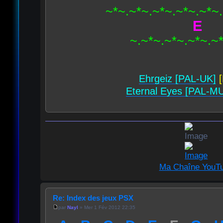
~*~.~*~.~*~.~*~.~*~
E
~.~*~.~*~.~*~.~
Ehrgeiz [PAL-UK]
[
Eternal Eyes [PAL-MU
Ma Chaîne YouT
Re: Index des jeux PSX
par
Nayl
» Mer 1 Fév 2012 22:35