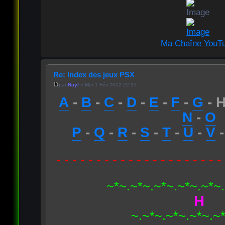
Ma Chaîne YouT
Re: Index des jeux PSX
par
Nayl
» Mer 1 Fév 2012 22:35
A
-
B
-
C
-
D
-
E
-
F
-
G
- H
N
-
O
P
-
Q
-
R
-
S
-
T
-
U
-
V
- - - - - - - - - - - - - - - - - - - - -
~*~.~*~.~*~.~*~.~*~
H
~.~*~.~*~.~*~.~