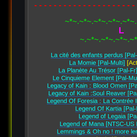
- - - - - - - - - - - - - - - - - - - - -
~*~.~*~.~*~.~*~.~*~
L
~.~*~.~*~.~*~.~
La cité des enfants perdus [Pal-
La Momie [Pal-Multi]
[Act
La Planète Au Trésor [Pal-Fr
Le Cinquieme Element [Pal-Mul
Legacy of Kain : Blood Omen [Pa
Legacy of Kain :Soul Reaver [Pal
Legend Of Foresia : La Contrée In
Legend Of Kartia [Pal-
Legend of Legaia [Pal
Legend of Mana [NTSC-US 
Lemmings & Oh no ! more lem