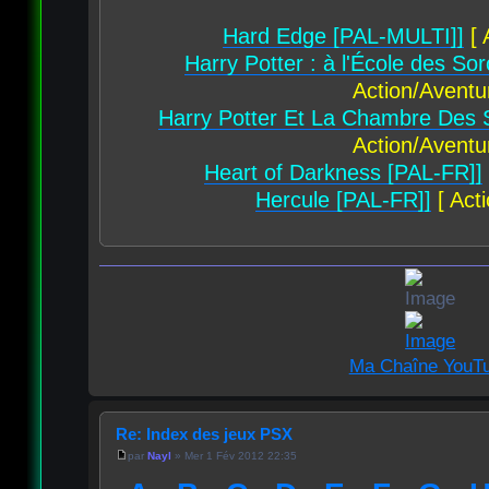
Hard Edge [PAL-MULTI]]
[ 
Harry Potter : à l'École des So
Action/Aventu
Harry Potter Et La Chambre Des 
Action/Aventu
Heart of Darkness [PAL-FR]]
Hercule [PAL-FR]]
[ Act
Ma Chaîne YouT
Re: Index des jeux PSX
par
Nayl
» Mer 1 Fév 2012 22:35