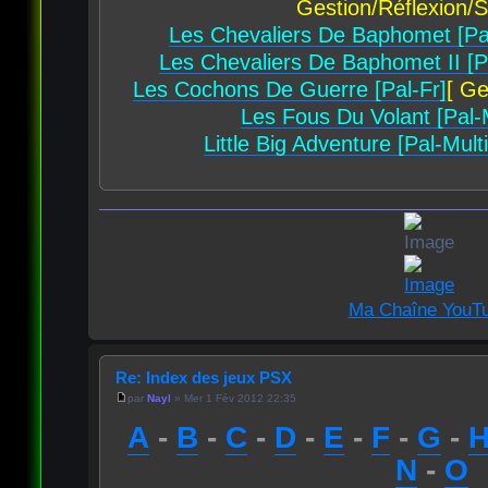
Gestion/Réflexion/S
Les Chevaliers De Baphomet [Pal
Les Chevaliers De Baphomet II [P
Les Cochons De Guerre [Pal-Fr]
[ Ge
Les Fous Du Volant [Pal-M
Little Big Adventure [Pal-Multi
Ma Chaîne YouT
Re: Index des jeux PSX
par
Nayl
» Mer 1 Fév 2012 22:35
A
-
B
-
C
-
D
-
E
-
F
-
G
-
N
-
O