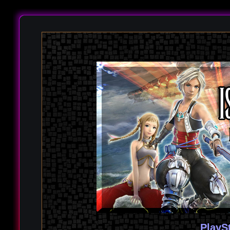
PlayS