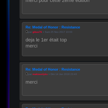
merci pour cette 2eme edition
Re: Medal of Honor : Resistance
par
gibus76
» Sam 25 Nov 2017 10:03
deja le 1er était top
merci
Re: Medal of Honor : Resistance
par
makiavelyks
» Dim 14 Jan 2018 23:43
merci