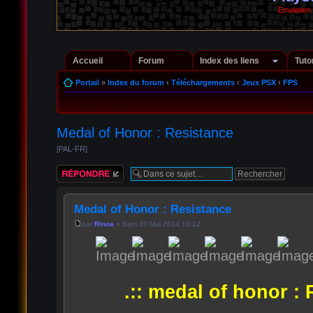
Emulation
Accueil
Forum
Index des liens
Tuto
Portail
»
Index du forum
‹
Téléchargements
‹
Jeux PSX
‹
FPS
Medal of Honor : Resistance
[PAL-FR]
Répondre
Medal of Honor : Resistance
par
Rinoa
» Sam 10 Mai 2014 13:12
.:: medal of honor : 