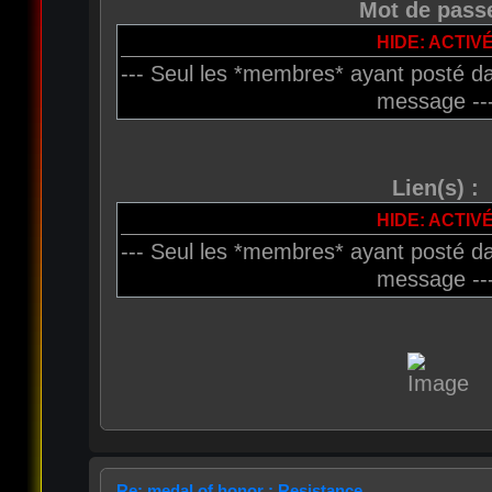
Mot de passe
HIDE: ACTIV
--- Seul les *membres* ayant posté da
message --
Lien(s) :
HIDE: ACTIV
--- Seul les *membres* ayant posté da
message --
Re: medal of honor : Resistance