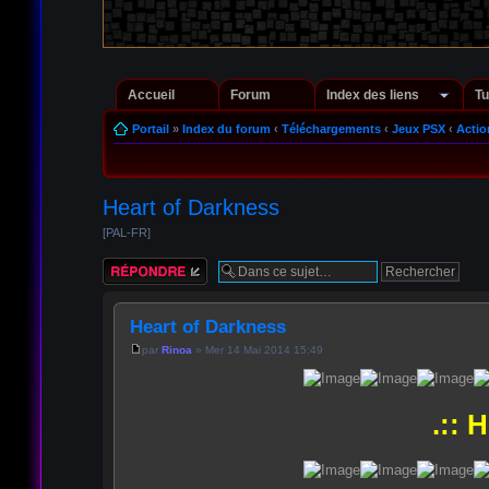
Accueil
Forum
Index des liens
Tu
Portail
»
Index du forum
‹
Téléchargements
‹
Jeux PSX
‹
Actio
Heart of Darkness
[PAL-FR]
Répondre
Heart of Darkness
par
Rinoa
» Mer 14 Mai 2014 15:49
.:: 