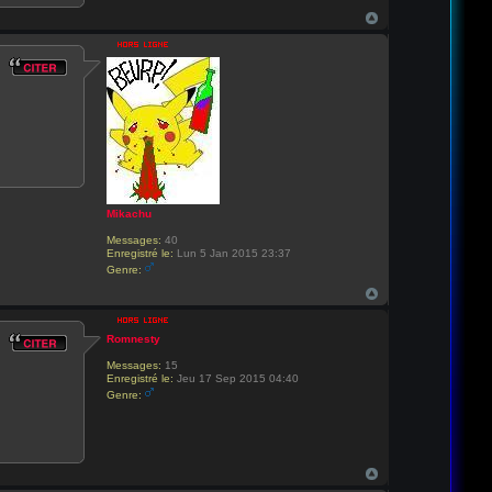
Mikachu
Messages:
40
Enregistré le:
Lun 5 Jan 2015 23:37
Genre:
Romnesty
Messages:
15
Enregistré le:
Jeu 17 Sep 2015 04:40
Genre: