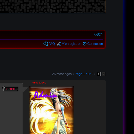
FAQ
M’enregistrer
Connexion
26 messages •
Page
1
sur
2
•
1
2