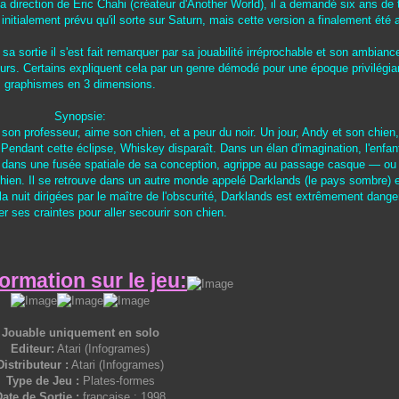
direction de Éric Chahi (créateur d'Another World), il a demandé six ans de t
t initialement prévu qu'il sorte sur Saturn, mais cette version a finalement été 
a sortie il s'est fait remarquer par sa jouabilité irréprochable et son ambian
eurs. Certains expliquent cela par un genre démodé pour une époque privilégia
graphismes en 3 dimensions.
Synopsie:
e son professeur, aime son chien, et a peur du noir. Un jour, Andy et son chien
l. Pendant cette éclipse, Whiskey disparaît. Dans un élan d'imagination, l'enfa
te dans une fusée spatiale de sa conception, agrippe au passage casque — ou 
 chien. Il se retrouve dans un autre monde appelé Darklands (le pays sombre) e
 la nuit dirigées par le maître de l'obscurité, Darklands est extrêmement dang
r ses craintes pour aller secourir son chien.
formation sur le jeu:
Jouable uniquement en solo
Editeur:
Atari (Infogrames)
Distributeur :
Atari (Infogrames)
Type de Jeu :
Plates-formes
ate de Sortie :
française : 1998