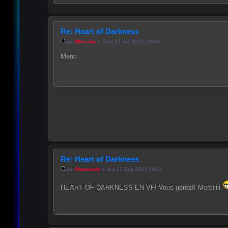
Re: Heart of Darkness
par
Mikachu
» Sam 17 Jan 2015 18:04
Merci
Re: Heart of Darkness
par
Romnesty
» Jeu 17 Sep 2015 18:21
HEART OF DARKNESS EN VF! Vous gérez!! Merciiiii