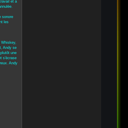
ravail et a
annulée.
ce sonore
nt les
, Whiskey,
nt, Andy se
plutôt une
t s'écrase
ereux. Andy