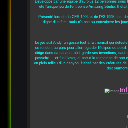
Développé par une équipe d'au plus 12 personnes sous la 
été l'unique jeu de l'entreprise Amazing Studio. Il étai
Présenté lors de du CES 1994 et de l'E3 1995, lors de s
digne d'un film, mais n'a pas su convaincre les jou
Le jeu suit Andy, un gosse tout à fait normal qui détest
se rendent au parc pour aller regarder l'éclipse de solei
dirige dans sa cabane, où il garde ses inventions, sau
passoire — et fusil laser, et part à la recherche de son
en plein milieu d'un canyon. Habité par des créatures de
doit surmonte
In
D