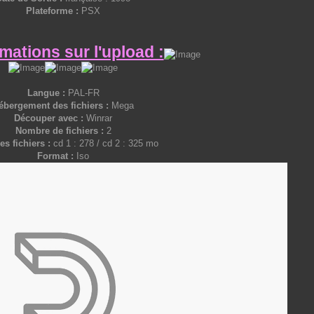
Plateforme :
PSX
mations sur l'upload :
Langue :
PAL-FR
ébergement des fichiers :
Mega
Découper avec :
Winrar
Nombre de fichiers :
2
es fichiers :
cd 1 : 278 / cd 2 : 325 mo
Format :
Iso