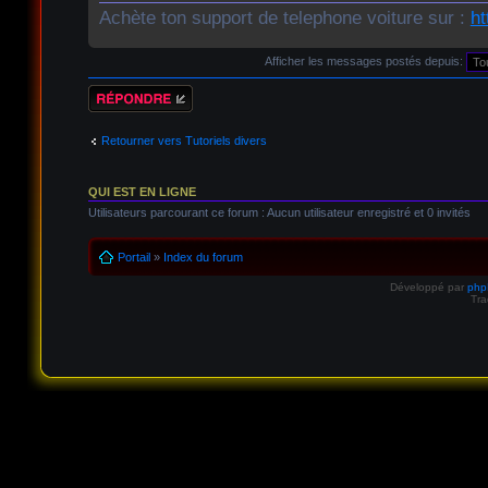
Achète ton support de telephone voiture sur :
ht
Afficher les messages postés depuis:
Répondre
Retourner vers Tutoriels divers
QUI EST EN LIGNE
Utilisateurs parcourant ce forum : Aucun utilisateur enregistré et 0 invités
Portail
»
Index du forum
Développé par
ph
Tra