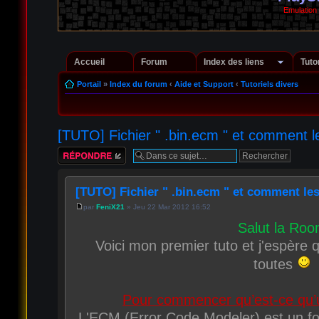
Emulation
Accueil
Forum
Index des liens
Tuto
Portail
»
Index du forum
‹
Aide et Support
‹
Tutoriels divers
[TUTO] Fichier " .bin.ecm " et comment 
Répondre
[TUTO] Fichier " .bin.ecm " et comment l
par
FeniX21
» Jeu 22 Mar 2012 16:52
Salut la Ro
Voici mon premier tuto et j'espère qu
toutes
Pour commencer qu’est-ce qu’un
L'ECM (Error Code Modeler) est un f