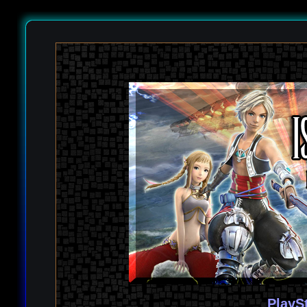
PlayS