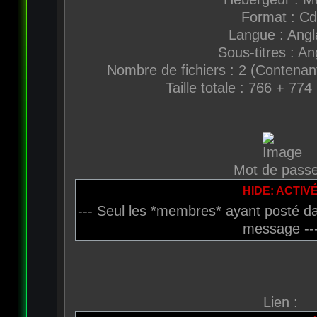
Format : Cd
Langue : Angl
Sous-titres : An
Nombre de fichiers : 2 (Contenant
Taille totale : 766 + 77
Mot de passe
HIDE: ACTIV
--- Seul les *membres* ayant posté da
message --
Lien :