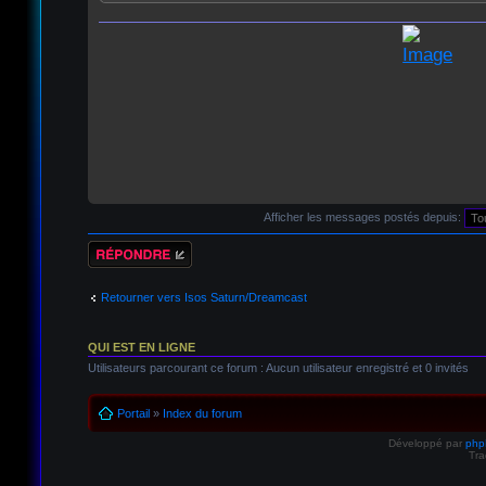
Afficher les messages postés depuis:
Répondre
Retourner vers Isos Saturn/Dreamcast
QUI EST EN LIGNE
Utilisateurs parcourant ce forum : Aucun utilisateur enregistré et 0 invités
Portail
»
Index du forum
Développé par
ph
Tra