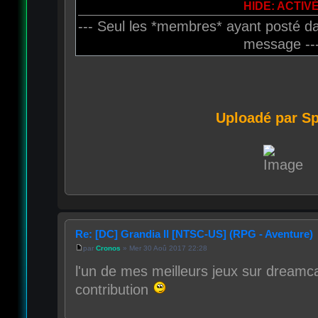
HIDE: ACTIV
--- Seul les *membres* ayant posté da
message --
Uploadé par S
Re: [DC] Grandia II [NTSC-US] (RPG - Aventure)
par
Cronos
» Mer 30 Aoû 2017 22:28
l'un de mes meilleurs jeux sur dreamca
contribution