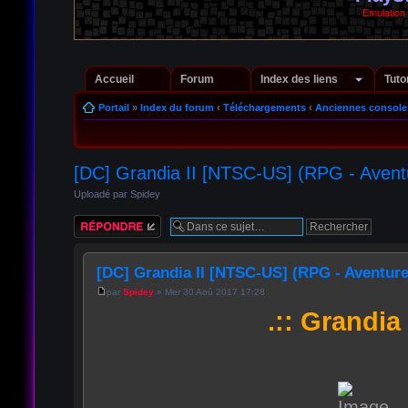
Emulation
Accueil
Forum
Index des liens
Tuto
Portail
»
Index du forum
‹
Téléchargements
‹
Anciennes console
[DC] Grandia II [NTSC-US] (RPG - Avent
Uploadé par Spidey
Répondre
[DC] Grandia II [NTSC-US] (RPG - Aventure
par
Spidey
» Mer 30 Aoû 2017 17:28
.:: Grandia I