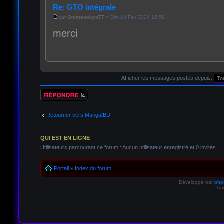
Re: GTO intégrale
par
Onimenokyo77
» Dim 18 Fév 2024 15:59
merci
Afficher les messages postés depuis:
Répondre
Retourner vers Manga/BD
QUI EST EN LIGNE
Utilisateurs parcourant ce forum : Aucun utilisateur enregistré et 0 invités
Portail
»
Index du forum
Développé par
ph
Tra