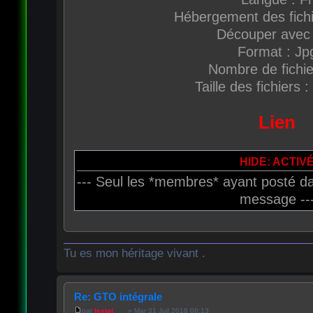
Hébergement des fich
Découper avec 
Format : Jp
Nombre de fichie
Taille des fichiers 
Lien
HIDE: ACTIV
--- Seul les *membres* ayant posté da
message --
Tu es mon héritage vivant .
Re: GTO intégrale
par
lestat___
» Mar 31 Juil 2018 08:13