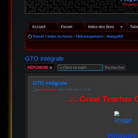
Emulation
Accueil
Forum
Index des liens
Tuto
Portail
»
Index du forum
‹
Téléchargements
‹
Manga/BD
GTO intégrale
Répondre
GTO intégrale
par
SamZack
» Mer 8 Fév 2017 13:48
.::. Great Teacher 
Histoire