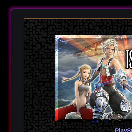
PlayS