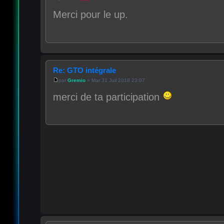
Merci pour le up.
Re: GTO intégrale
par
Gremio
» Mar 31 Juil 2018 23:07
merci de ta participation