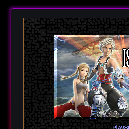
PlayS