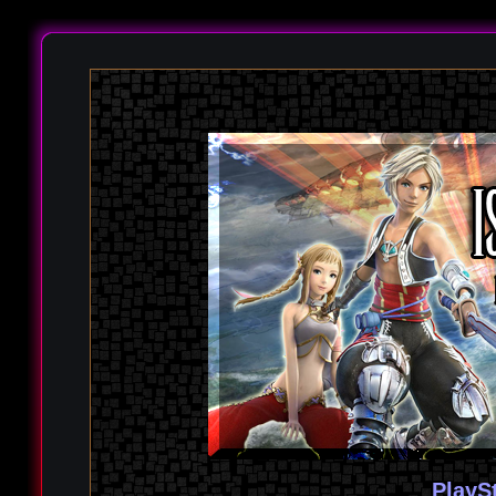
PlayS