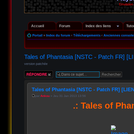
Emulation
Accueil
Forum
Index des liens
Tuto
Portail
»
Index du forum
‹
Téléchargements
‹
Anciennes console
Tales of Phantasia [NSTC - Patch FR] [L
version patchée
Répondre
Tales of Phantasia [NSTC - Patch FR] [LIE
par
Ankou
» Jeu 31 Jan 2013 13:56
.: Tales of Phan