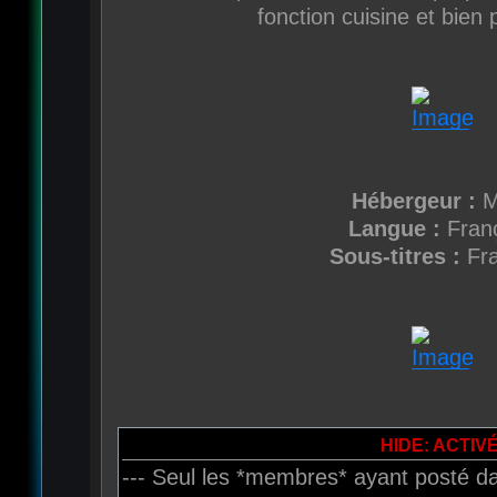
fonction cuisine et bien 
Hébergeur :
M
Langue :
Fran
Sous-titres :
Fr
HIDE: ACTIV
--- Seul les *membres* ayant posté da