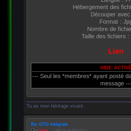
Hébergement des fich
Découper avec 
Format : Jp
Nombre de fichie
Taille des fichiers 
Lien
HIDE: ACTIV
--- Seul les *membres* ayant posté da
message --
Tu es mon héritage vivant .
Re: GTO intégrale
par
lestat___
» Mar 31 Juil 2018 08:13