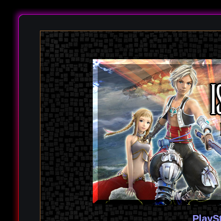
PlayS