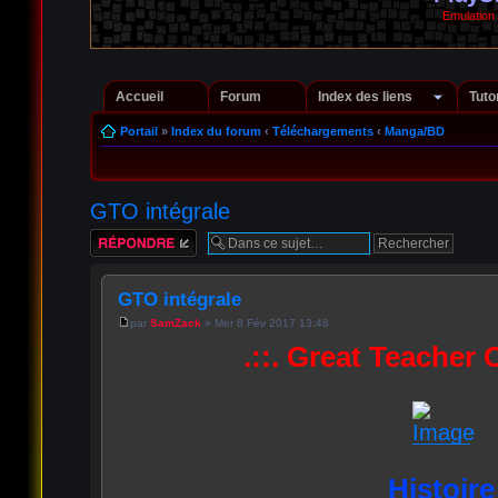
Emulation
Accueil
Forum
Index des liens
Tuto
Portail
»
Index du forum
‹
Téléchargements
‹
Manga/BD
GTO intégrale
Répondre
GTO intégrale
par
SamZack
» Mer 8 Fév 2017 13:48
.::. Great Teacher 
Histoire