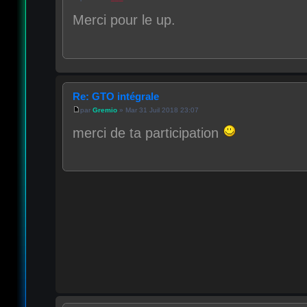
Merci pour le up.
Re: GTO intégrale
par
Gremio
» Mar 31 Juil 2018 23:07
merci de ta participation