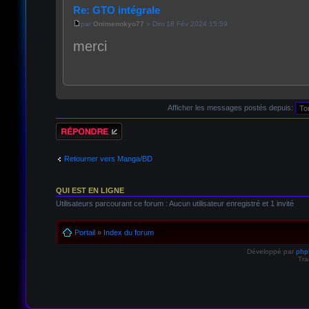
Re: GTO intégrale
par
Onimenokyo77
» Dim 18 Fév 2024 15:59
merci
Afficher les messages postés depuis:
Répondre
Retourner vers Manga/BD
QUI EST EN LIGNE
Utilisateurs parcourant ce forum : Aucun utilisateur enregistré et 1 invité
Portail
»
Index du forum
Développé par
ph
Tra