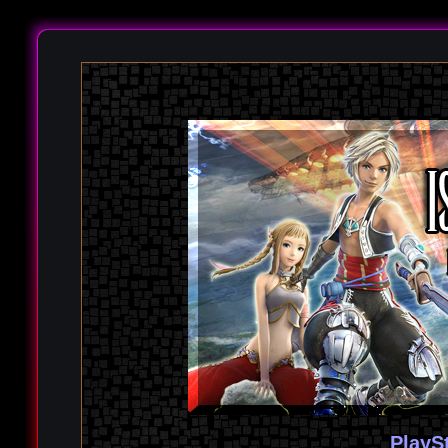
PlayS