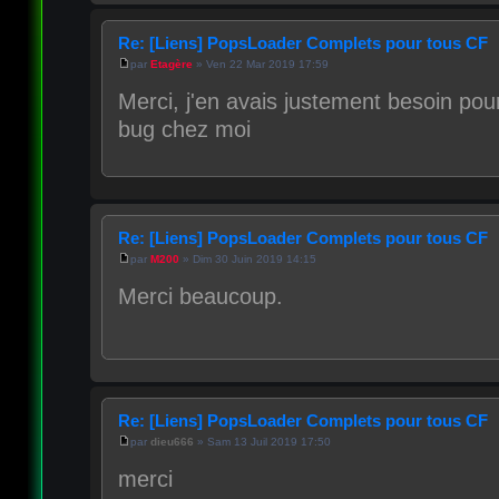
Re: [Liens] PopsLoader Complets pour tous CF
par
Etagère
» Ven 22 Mar 2019 17:59
Merci, j'en avais justement besoin pour
bug chez moi
Re: [Liens] PopsLoader Complets pour tous CF
par
M200
» Dim 30 Juin 2019 14:15
Merci beaucoup.
Re: [Liens] PopsLoader Complets pour tous CF
par
dieu666
» Sam 13 Juil 2019 17:50
merci