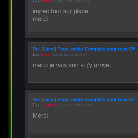
par
fabio77
» Lun 23 Avr 2018 17:55
impec tout sur place
merci
Re: [Liens] PopsLoader Complets pour tous CF
par
chrix
» Mer 26 Sep 2018 23:37
merci je vais voir si j'y arrive.
Re: [Liens] PopsLoader Complets pour tous CF
par
cmottard
» Sam 3 Nov 2018 22:51
Merci