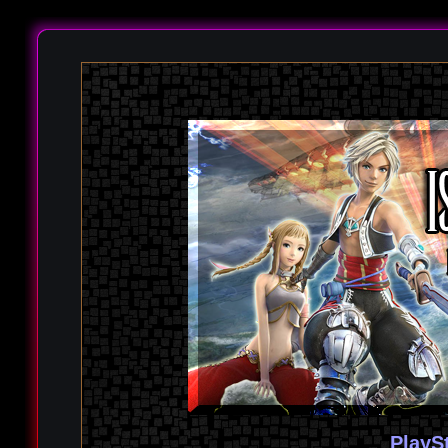
PlayS