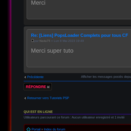
Merci
Re: [Liens] PopsLoader Complets pour tous CF
par
Nada75
» Lun 8 Mai 2023 19:49
Merci super tuto
Afficher les messages postés depu
Précédente
Répondre
Retourner vers Tutoriels PSP
QUI EST EN LIGNE
Utilisateurs parcourant ce forum : Aucun utilisateur enregistré et 1 invité
Portail
»
Index du forum