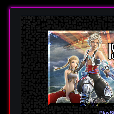
PlayS