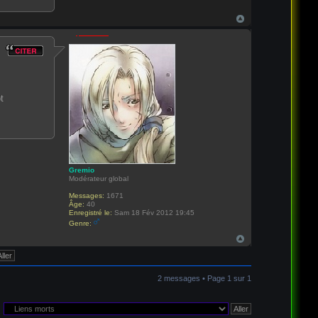
t
Gremio
Modérateur global
Messages:
1671
Âge:
40
Enregistré le:
Sam 18 Fév 2012 19:45
Genre:
2 messages • Page
1
sur
1