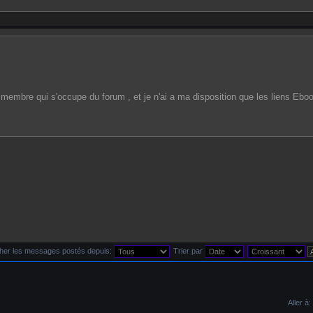
r membre qui s'occupe du forum , et je n'ai a ma disposition que les liens Eboo
cher les messages postés depuis:
Trier par
Aller à: