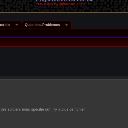
Emulation PlayStation pour PC et PSP
toriels
Questions/Problèmes
des sorciers nous spécifie qu'il n'y a plus de fichier,