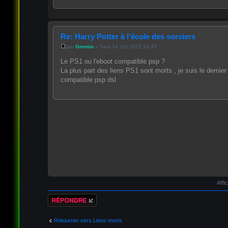
Re: Harry Potter à l'école des sorciers
par
Gremio
» Sam 14 Oct 2023 10:45
Le PS1 ou l'eboot compatible psp ?
La plus part des liens PS1 sont morts , je suis le dernie
compatible psp dsl
Affi
Répondre
Retourner vers Liens morts