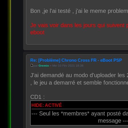
Bon ,je l'ai testé , j'ai le meme problem
Je vais voir dans les jours qui suiven
eboot
Re: [Problème] Chrono Cross FR - eBoot PSP
par
Gremio
» Mer 10 Fév 2021 18:38
J'ai demandé au modo d'uploader les 
, le jeu a demarré et semble fonctionn
CD1 :
HIDE: ACTIVÉ
--- Seul les *membres* ayant posté da
message --