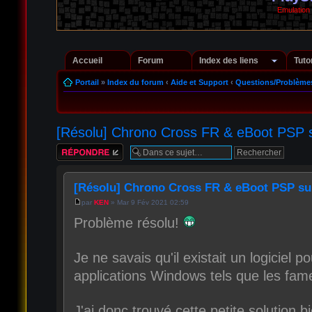
Emulation
Accueil
Forum
Index des liens
Tuto
Portail
»
Index du forum
‹
Aide et Support
‹
Questions/Problèmes
[Résolu] Chrono Cross FR & eBoot PSP
Répondre
[Résolu] Chrono Cross FR & eBoot PSP s
par
KEN
» Mar 9 Fév 2021 02:59
Problème résolu!
Je ne savais qu'il existait un logiciel
applications Windows tels que les fa
J'ai donc trouvé cette petite solution 