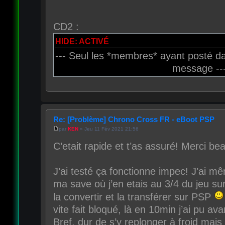
CD2 :
HIDE: ACTIVÉ
--- Seul les *membres* ayant posté da
message --
Re: [Problème] Chrono Cross FR - eBoot PSP
par
KEN
» Jeu 11 Fév 2021 21:56
C’etait rapide et t’as assuré! Merci be
J’ai testé ça fonctionne impec! J’ai mê
ma save où j’en etais au 3/4 du jeu su
la convertir et la transférer sur PSP
vite fait bloqué, là en 10min j’ai pu a
Bref, dur de s’y replonger à froid mais