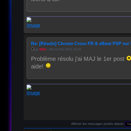
Re: [Résolu] Chrono Cross FR & eBoot PSP su
par
KEN
» Dim 14 Fév 2021 18:43
Problème résolu j'ai MAJ le 1er post
aide!
Afficher les messages postés depuis: