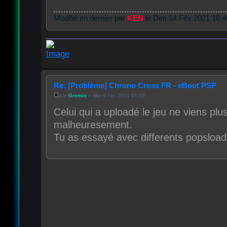
Modifié en dernier par
KEN
le Dim 14 Fév 2021 18:40,
Re: [Problème] Chrono Cross FR - eBoot PSP
par
Gremio
» Mar 9 Fév 2021 05:59
Celui qui a uploadé le jeu ne viens pl
malheuresement.
Tu as essayé avec differents popsload