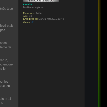
flash59
Modérateur global
tinés à un
Messages:
1454
Âge:
43
Enregistré le:
Mar 31 Mai 2011 20:48
Genre:
levé était
 pas
ation
stème de
ead 2,
 ou encore
s le
per les
xuel ou
uis le 11
En