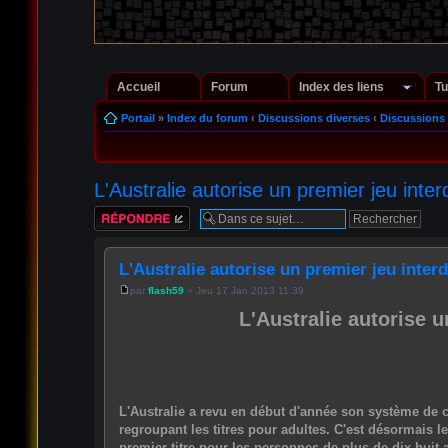
Accueil
Forum
Index des liens
Tu
Portail
»
Index du forum
‹
Discussions diverses
‹
Discussions 
L'Australie autorise un premier jeu inte
Répondre
L'Australie autorise un premier jeu inter
par
flash59
» Jeu 17 Jan 2013 11:39
L'Australie autorise u
L'Australie a revu en début d'année son système de cla
regroupant les titres pour adultes. C'est désormais le
premier titre pour les personnes de plus de dix-huit 