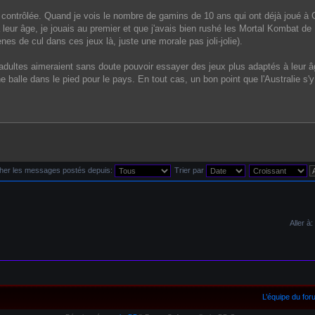
nt contrôlée. Quand je vois le nombre de gamins de 10 ans qui ont déjà joué à 
eur âge, je jouais au premier et que j'avais bien rushé les Mortal Kombat de
s de cul dans ces jeux là, juste une morale pas joli-jolie).
s adultes aimeraient sans doute pouvoir essayer des jeux plus adaptés à leur â
e balle dans le pied pour le pays. En tout cas, un bon point que l'Australie s'
cher les messages postés depuis:
Trier par
Aller à:
L’équipe du fo