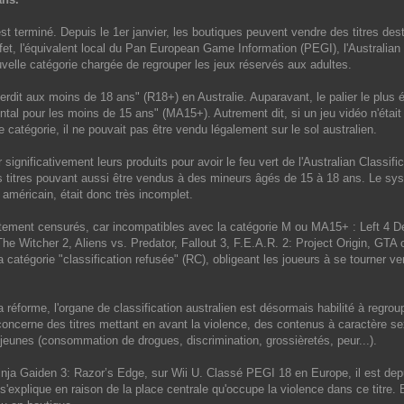
est terminé. Depuis le 1er janvier, les boutiques peuvent vendre des titres des
ffet, l'équivalent local du Pan European Game Information (PEGI), l'Australian
velle catégorie chargée de regrouper les jeux réservés aux adultes.
interdit aux moins de 18 ans" (R18+) en Australie. Auparavant, le palier le plus é
tal pour les moins de 15 ans" (MA15+). Autrement dit, si un jeu vidéo n'était
 catégorie, il ne pouvait pas être vendu légalement sur le sol australien.
significativement leurs produits pour avoir le feu vert de l'Australian Classific
s titres pouvant aussi être vendus à des mineurs âgés de 15 à 18 ans. Le sy
américain, était donc très incomplet.
ortement censurés, car incompatibles avec la catégorie M ou MA15+ : Left 4 D
he Witcher 2, Aliens vs. Predator, Fallout 3, F.E.A.R. 2: Project Origin, GTA
catégorie "classification refusée" (RC), obligeant les joueurs à se tourner ver
réforme, l'organe de classification australien est désormais habilité à regrou
concerne des titres mettant en avant la violence, des contenus à caractère se
 jeunes (consommation de drogues, discrimination, grossièretés, peur...).
Ninja Gaiden 3: Razor’s Edge, sur Wii U. Classé PEGI 18 en Europe, il est dep
s'explique en raison de la place centrale qu'occupe la violence dans ce titre. 