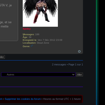
GTA V, je
ge, et se
y mette
Spidey
Messages:
186
Âge:
39
Enregistré le:
Ven 7 Déc 2012 23:09
Localisation:
Dead Zone
Genre:
2 messages • Page
1
sur
1
rum
•
Supprimer les cookies du forum
• Heures au format UTC + 1 heure