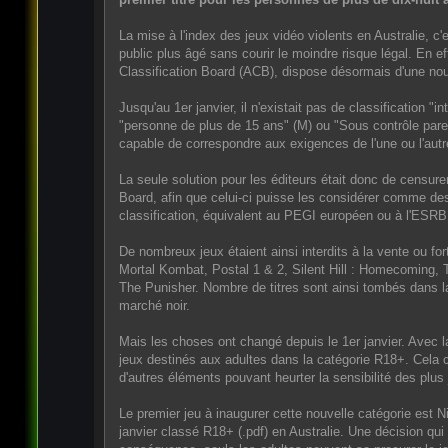
La mise à l'index des jeux vidéo violents en Australie, c'
public plus âgé sans courir le moindre risque légal. En e
Classification Board (ACB), dispose désormais d'une nou
Jusqu'au 1er janvier, il n'existait pas de classification "
"personne de plus de 15 ans" (M) ou "Sous contrôle paren
capable de correspondre aux exigences de l'une ou l'autre
La seule solution pour les éditeurs était donc de censurer 
Board, afin que celui-ci puisse les considérer comme de
classification, équivalent au PEGI européen ou à l'ESRB 
De nombreux jeux étaient ainsi interdits à la vente ou f
Mortal Kombat, Postal 1 & 2, Silent Hill : Homecoming, T
The Punisher. Nombre de titres sont ainsi tombés dans la 
marché noir.
Mais les choses ont changé depuis le 1er janvier. Avec la 
jeux destinés aux adultes dans la catégorie R18+. Cela 
d'autres éléments pouvant heurter la sensibilité des plus
Le premier jeu à inaugurer cette nouvelle catégorie est 
janvier classé R18+ (.pdf) en Australie. Une décision qui 