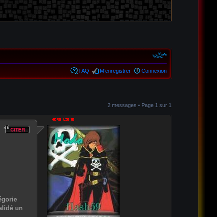
FAQ
M’enregistrer
Connexion
2 messages • Page
1
sur
1
égorie
alidé un