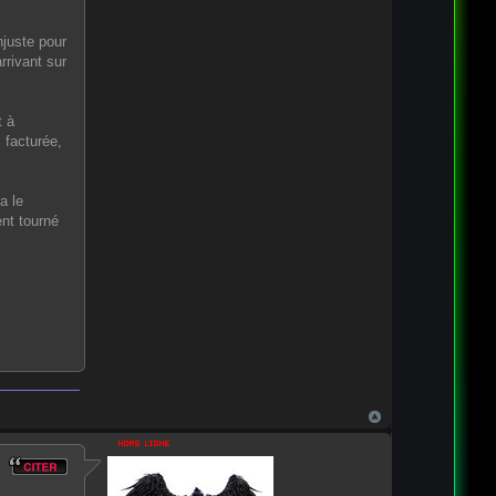
njuste pour
rrivant sur
t à
 facturée,
a le
nt tourné