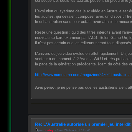
conséquence, seuls les adultes peuvent se procurer le j
L'évolution du système des jeux vidéo en Australie est év
les adultes, qui devaient composer avec un dispositif très
le sol australien sans pour autant avoir affaibli le mécan
Reste une question : quid des titres interdits avant l'arr
nouveau se faire examiner par l'ACB. Selon Game On, le d
il n'est pas certain que les éditeurs seront tous disposés 
L'univers du jeu vidéo évolue en effet rapidement. Un je
secteur à ce moment là ? Avec la Wii U et très probable
la page de la génération précédente. Idem du côté des ord
http://www.numerama.com/magazine/24802-l-australie-auto
Avis perso:
je ne pense pas que les australiens aient at
Re: L'Australie autorise un premier jeu interdi
par
Spidey
» Sam 26 Aoû 2017 12:41