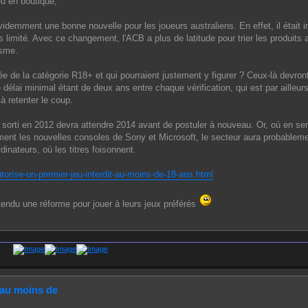
eu en boutique,
idemment une bonne nouvelle pour les joueurs australiens. En effet, il était i
 limité. Avec ce changement, l'ACB a plus de latitude pour trier les produits a
isme.
ivée de la catégorie R18+ et qui pourraient justement y figurer ? Ceux-là devron
élai minimal étant de deux ans entre chaque vérification, qui est par ailleurs
à retenter le coup.
u sorti en 2012 devra attendre 2014 avant de postuler à nouveau. Or, où en ser
ment les nouvelles consoles de Sony et Microsoft, le secteur aura probableme
inateurs, où les titres foisonnent.
rise-un-premier-jeu-interdit-au-moins-de-18-ans.html
tendu une réforme pour jouer à leurs jeux préférés
t au moins de