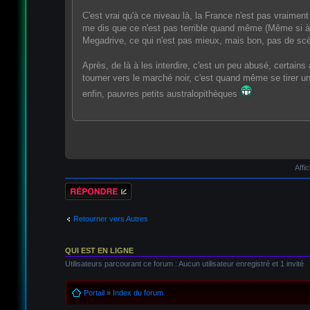
C'est vrai qu'à ce niveau là, la France n'est pas vraime
me dis que ce n'est pas terrible quand même (Même si à l
Megadrive, ce qui n'est pas mieux, mais bon, pas de scène
Après, de là à les interdire, c'est un peu abusé, certain
tourner vers le marché noir, c'est quand même se tirer un
enfin, pauvres petits australopithèques
Affi
Répondre
Retourner vers Autres
QUI EST EN LIGNE
Utilisateurs parcourant ce forum : Aucun utilisateur enregistré et 1 invité
Portail
»
Index du forum