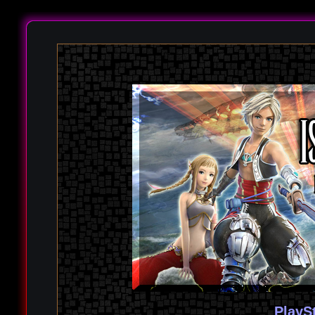
PlayS