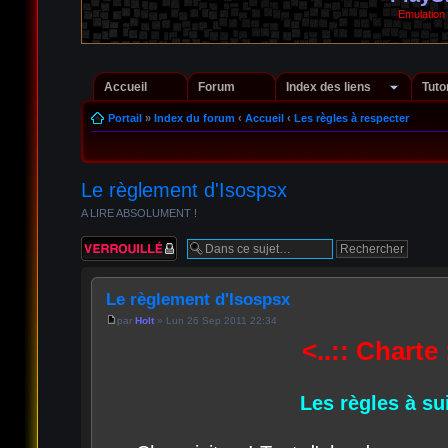
Emulation
Accueil
Forum
Index des liens
Tuto
Portail
»
Index du forum
‹
Accueil
‹
Les règles à respecter
Le règlement d'Isospsx
A LIRE ABSOLUMENT !
Sujet verrouillé
Le règlement d'Isospsx
par
Holt
» Lun 26 Sep 2011 22:34
<..:: Charte 
Les règles à sui