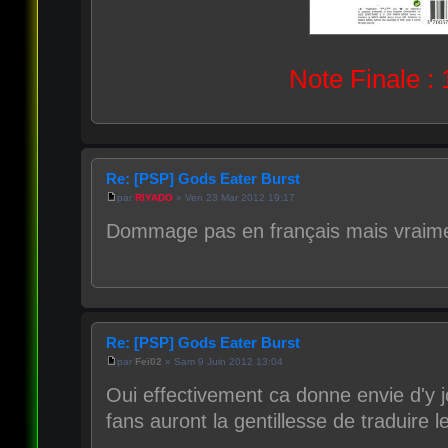
Note Finale : 
Re: [PSP] Gods Eater Burst
par
RIYADO
» Ven 23 Mar 2012 19:17
Dommage pas en français mais vraime
Re: [PSP] Gods Eater Burst
par
Feï02
» Sam 9 Juin 2012 13:04
Oui effectivement ca donne envie d'y j
fans auront la gentillesse de traduire 