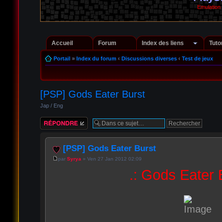
Emulation
Accueil
Forum
Index des liens
Tuto
Portail
»
Index du forum
‹
Discussions diverses
‹
Test de jeux
[PSP] Gods Eater Burst
Jap / Eng
Répondre
[PSP] Gods Eater Burst
par
Syrya
» Ven 27 Jan 2012 02:09
.: Gods Eater B