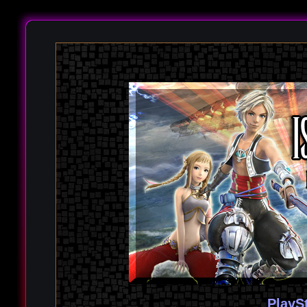
PlayS