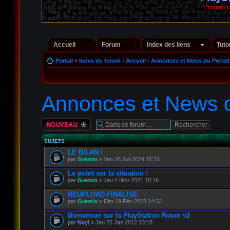
Emulation
Accueil
Forum
Index des liens
Tuto
Portail
»
Index du forum
‹
Accueil
‹
Annonces et News du Portail
Annonces et News d
Écrire un nouveau
sujet
SUJETS
LE BILAN !
par
Gremio
» Ven 26 Juil 2024 15:31
Le point sur la situation !
par
Gremio
» Jeu 4 Nov 2021 15:18
REUPLOAD FINALISE
par
Gremio
» Dim 19 Fév 2023 14:33
Bienvenue sur la PlayStation Room v2
par
Nayl
» Jeu 26 Jan 2012 13:18