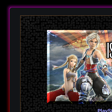
PlayS