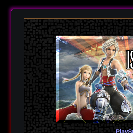
PlayS