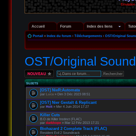
Emulation
Accueil
Forum
Index des liens
Tuto
Portail
»
Index du forum
‹
Téléchargements
‹
OST/Original Soun
OST/Original Sound
Écrire un nouveau
sujet
SUJETS
[OST] NieR:Automata
par
Luca
» Dim 3 Déc 2023 08:51
[OST] Nier Gestalt & Replicant
par
Holt
» Mer 4 Juin 2014 17:27
Killer Cuts
B.O de Killer Instinct (FLAC)
par
darkhope
» Mar 12 Fév 2013 17:21
Biohazard 2 Complete Track (FLAC)
Resident Evil 2 Soundtrack