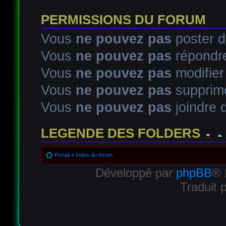
PERMISSIONS DU FORUM
Vous
ne pouvez pas
poster d
Vous
ne pouvez pas
répondre
Vous
ne pouvez pas
modifie
Vous
ne pouvez pas
supprim
Vous
ne pouvez pas
joindre d
LEGENDE DES FOLDERS
Sujet lu
Sujet lu dans lequel j'ai posté
Sujet populaire lu d
Portail
»
Index du forum
Développé par
phpBB
® 
Sujet populaire lu
Sujet lu fermé
Sujet lu fermé dans lequel
Traduit 
Sujet non lu
Sujet non lu dans lequel j'ai posté
Sujet popul
Sujet populaire non lu
Sujet non lu fermé
Sujet non lu ferm