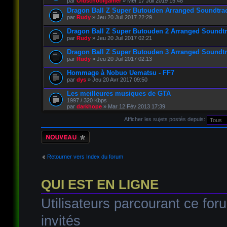
par
Oldschoolgamer
» Mer 17 Juil 2019 15:48
Dragon Ball Z Super Butouden Arranged Soundtra
par
Rudy
» Jeu 20 Juil 2017 22:29
Dragon Ball Z Super Butouden 2 Arranged Soundt
par
Rudy
» Jeu 20 Juil 2017 02:21
Dragon Ball Z Super Butouden 3 Arranged Soundt
par
Rudy
» Jeu 20 Juil 2017 02:13
Hommage à Nobuo Uematsu - FF7
par
dys
» Jeu 20 Avr 2017 09:50
Les meilleures musiques de GTA
1997 / 320 Kbps
par
darkhope
» Mar 12 Fév 2013 17:39
Afficher les sujets postés depuis:
Écrire un nouveau
sujet
Retourner vers Index du forum
QUI EST EN LIGNE
Utilisateurs parcourant ce foru
invités