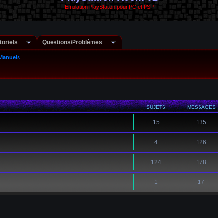
Emulation PlayStation pour PC et PSP
toriels
Questions/Problèmes
Manuels
SUJETS
MESSAGES
15
135
4
126
124
178
1
17