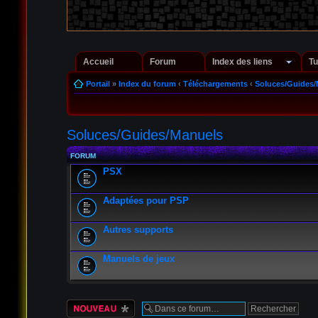
Accueil
Forum
Index des liens
Tu
Portail
»
Index du forum
‹
Téléchargements
‹
Soluces/Guides/
Soluces/Guides/Manuels
FORUM
PSX
Adaptées pour PSP
Autres supports
Manuels de jeux
Écrire un nouveau
sujet