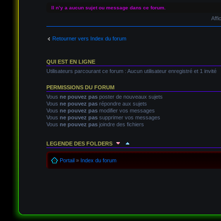
Il n’y a aucun sujet ou message dans ce forum.
Affi
Retourner vers Index du forum
QUI EST EN LIGNE
Utilisateurs parcourant ce forum : Aucun utilisateur enregistré et 1 invité
PERMISSIONS DU FORUM
Vous
ne pouvez pas
poster de nouveaux sujets
Vous
ne pouvez pas
répondre aux sujets
Vous
ne pouvez pas
modifier vos messages
Vous
ne pouvez pas
supprimer vos messages
Vous
ne pouvez pas
joindre des fichiers
LEGENDE DES FOLDERS
Sujet lu
Sujet lu dans lequel j'ai posté
Sujet populaire l
Portail
»
Index du forum
Sujet populaire lu
Sujet lu fermé
Sujet lu fermé dans leq
Sujet non lu
Sujet non lu dans lequel j'ai posté
Sujet po
Sujet populaire non lu
Sujet non lu fermé
Sujet non lu f