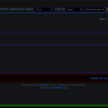
cher les sujets postés depuis:
Trier par
Aller à:
u dans lequel j'ai posté
L’équipe du fo
Développé par
phpBB
® Forum Software © phpBB Group
uel j'ai posté
Traduit par
phpBB-fr.com
pulaire non lu dans lequel j'ai posté
ermé dans lequel j'ai posté