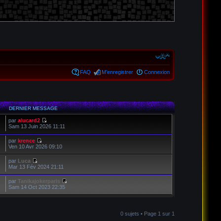
FAQ
M’enregistrer
Connexion
DERNIER MESSAGE
par
alucard2
Sam 13 Juin 2026 11:11
par
krence
Ven 10 Avr 2026 09:10
par
Luca
Mar 13 Fév 2024 21:11
par
Tanikajokerparis
Sam 14 Oct 2023 22:35
0 sujets • Page
1
sur
1