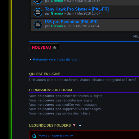
par
Gremio
» Sam 7 Mai 2016 15:17
Tony Hawk Pro Skater 4 [PAL-FR]
par
Gremio
» Sam 7 Mai 2016 15:07
ISS pro Evolution [PAL-FR]
par
Gremio
» Jeu 5 Mai 2016 14:54
Affi
Écrire un nouveau
sujet
Retourner vers Index du forum
QUI EST EN LIGNE
Utilisateurs parcourant ce forum : Aucun utilisateur enregistré et 1 invité
PERMISSIONS DU FORUM
Vous
ne pouvez pas
poster de nouveaux sujets
Vous
ne pouvez pas
répondre aux sujets
Vous
ne pouvez pas
modifier vos messages
Vous
ne pouvez pas
supprimer vos messages
Vous
ne pouvez pas
joindre des fichiers
LEGENDE DES FOLDERS
Sujet lu
Sujet lu dans lequel j'ai posté
Sujet populaire l
Portail
»
Index du forum