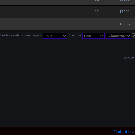
12
17601
9
13236
cher les sujets postés depuis:
Trier par
Aller à:
u dans lequel j'ai posté
L’équipe du fo