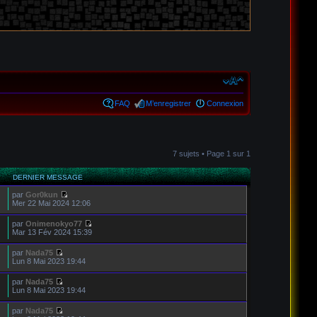
FAQ
M’enregistrer
Connexion
7 sujets • Page
1
sur
1
DERNIER MESSAGE
par
Gor0kun
Mer 22 Mai 2024 12:06
par
Onimenokyo77
Mar 13 Fév 2024 15:39
par
Nada75
Lun 8 Mai 2023 19:44
par
Nada75
Lun 8 Mai 2023 19:44
par
Nada75