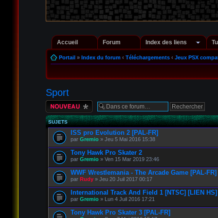
Accueil
Forum
Index des liens
Tu
Portail
»
Index du forum
‹
Téléchargements
‹
Jeux PSX compat
Sport
Écrire un nouveau
sujet
SUJETS
ISS pro Evolution 2 [PAL-FR]
par
Gremio
» Jeu 5 Mai 2016 15:38
Tony Hawk Pro Skater 2
par
Gremio
» Ven 15 Mar 2019 23:46
WWF Wrestlemania - The Arcade Game [PAL-FR]
par
Rudy
» Jeu 20 Juil 2017 00:17
International Track And Field 1 [NTSC] [LIEN HS]
par
Gremio
» Lun 4 Juil 2016 17:21
Tony Hawk Pro Skater 3 [PAL-FR]