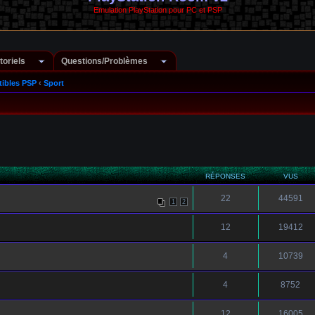
Emulation PlayStation pour PC et PSP
toriels
Questions/Problèmes
ibles PSP
‹
Sport
RÉPONSES
VUS
22
44591
1
2
12
19412
4
10739
4
8752
12
16005