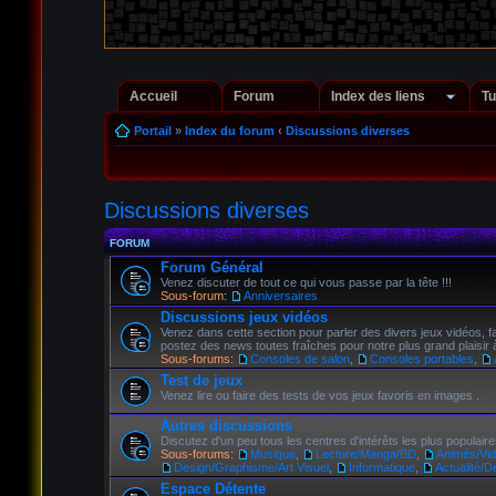
Accueil
Forum
Index des liens
Tu
Portail
»
Index du forum
‹
Discussions diverses
Discussions diverses
FORUM
Forum Général
Venez discuter de tout ce qui vous passe par la tête !!!
Sous-forum:
Anniversaires
Discussions jeux vidéos
Venez dans cette section pour parler des divers jeux vidéos, 
postez des news toutes fraîches pour notre plus grand plaisir à
Sous-forums:
Consoles de salon
,
Consoles portables
,
Test de jeux
Venez lire ou faire des tests de vos jeux favoris en images .
Autres discussions
Discutez d'un peu tous les centres d'intérêts les plus populaire
Sous-forums:
Musique
,
Lecture/Manga/BD
,
Animés/Vid
Design/Graphisme/Art Visuel
,
Informatique
,
Actualité/D
Espace Détente