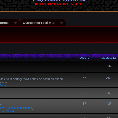
Emulation PlayStation pour PC et PSP
toriels
Questions/Problèmes
SUJETS
MESSAGES
56
732
65
269
faites nous partager vos coups de coeur ou encore
 tous .
Autres
2
6
16
135
s .
éos /Ciné/Series/Dramas
,
ébats/Sport