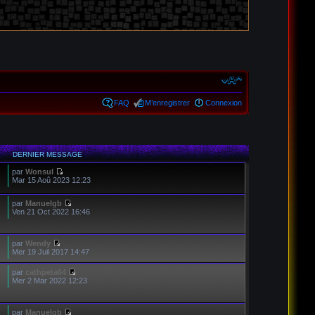
FAQ
M’enregistrer
Connexion
DERNIER MESSAGE
par
Wonsul
Mar 15 Aoû 2023 12:23
par
Manuelgb
Ven 21 Oct 2022 16:46
par
Wendy
Mer 19 Juil 2017 14:47
par
cathpeta64
Mer 2 Mar 2022 12:23
par
Manuelgb