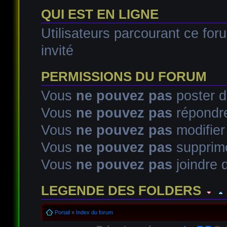
QUI EST EN LIGNE
Utilisateurs parcourant ce foru
invité
PERMISSIONS DU FORUM
Vous
ne pouvez pas
poster d
Vous
ne pouvez pas
répondre
Vous
ne pouvez pas
modifie
Vous
ne pouvez pas
supprim
Vous
ne pouvez pas
joindre d
LEGENDE DES FOLDERS
Sujet lu
Sujet lu dans lequel j'ai posté
Sujet populaire lu d
Portail
»
Index du forum