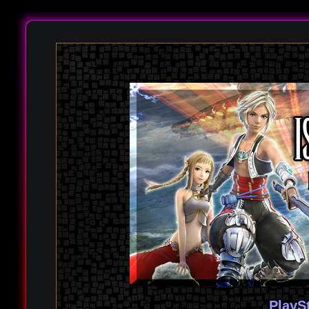
PlayS