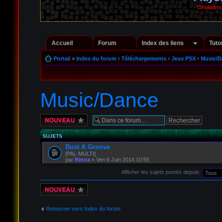
Emulation
Accueil
Forum
Index des liens
Tuto
Portail
»
Index du forum
‹
Téléchargements
‹
Jeux PSX
‹
Music/D
Music/Dance
Écrire un nouveau
sujet
SUJETS
Bust A Groove
[PAL-MULTI]
par
Rinoa
» Ven 6 Juin 2014 10:55
Afficher les sujets postés depuis:
Écrire un nouveau
sujet
Retourner vers Index du forum