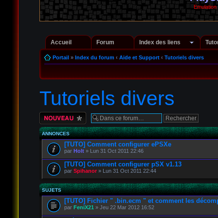
Emulation
Accueil
Forum
Index des liens
Tuto
Portail
»
Index du forum
‹
Aide et Support
‹
Tutoriels divers
Tutoriels divers
Écrire un nouveau
sujet
ANNONCES
[TUTO] Comment configurer ePSXe
par
Holt
» Lun 31 Oct 2011 22:46
[TUTO] Comment configurer pSX v1.13
par
Spihanor
» Lun 31 Oct 2011 22:44
SUJETS
[TUTO] Fichier " .bin.ecm " et comment les décom
par
FeniX21
» Jeu 22 Mar 2012 16:52