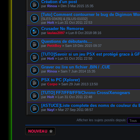
Création d'un post
par
Rinoa
» Dim 3 Mai 2015 15:35
[Tuto] Comment contourner le bug de Digimon Wo
[SLES-03435] & [SLUS-01032]
par
Holt
» Lun 31 Oct 2011 22:53
Crusader No Remorse
par
laulau2097
» Lun 8 Oct 2018 08:16
Questions de débutants....
par
PetitBoy
» Sam 19 Déc 2015 09:37
[TUTO]Savoir si un jeu PSX est protégé grace à G
par
Holt
» Lun 31 Oct 2011 22:50
Graver ou lire un fichier .BIN / .CUE
par
Rinoa
» Sam 7 Juin 2014 15:35
PSX to PC (Xplorer)
par
Corpo
» Sam 29 Juin 2013 13:50
[TUTO] FF7/FF8/FF9/Chrono Cross/Xenogears
par
Holt
» Lun 31 Oct 2011 22:48
[ASTUCE]Liste complete des noms de couleur du B
par
Nayl
» Mar 27 Sep 2011 08:57
Afficher les sujets postés depuis:
Écrire un nouveau
sujet