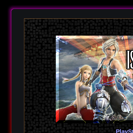
PlayS