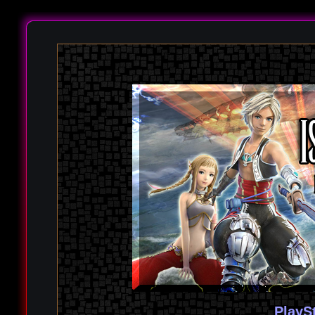
PlayS