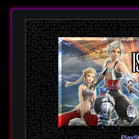
PlayS