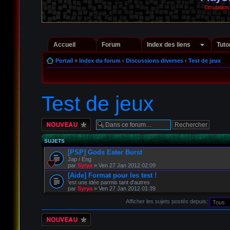
Emulation
Accueil
Forum
Index des liens
Tuto
Portail
»
Index du forum
‹
Discussions diverses
‹
Test de jeux
Test de jeux
Écrire un nouveau
sujet
SUJETS
[PSP] Gods Eater Burst
Jap / Eng
par
Syrya
» Ven 27 Jan 2012 02:09
[Aide] Format pour les test !
'est une idée parmis tant d'autres
par
Syrya
» Ven 27 Jan 2012 01:39
Afficher les sujets postés depuis:
Écrire un nouveau
sujet