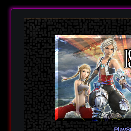
PlayS