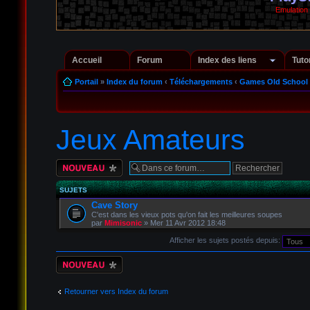
Emulation
Accueil
Forum
Index des liens
Tuto
Portail
»
Index du forum
‹
Téléchargements
‹
Games Old School
Jeux Amateurs
Écrire un nouveau
sujet
SUJETS
Cave Story
C'est dans les vieux pots qu'on fait les meilleures soupes
par
Mimisonic
» Mer 11 Avr 2012 18:48
Afficher les sujets postés depuis:
Écrire un nouveau
sujet
Retourner vers Index du forum