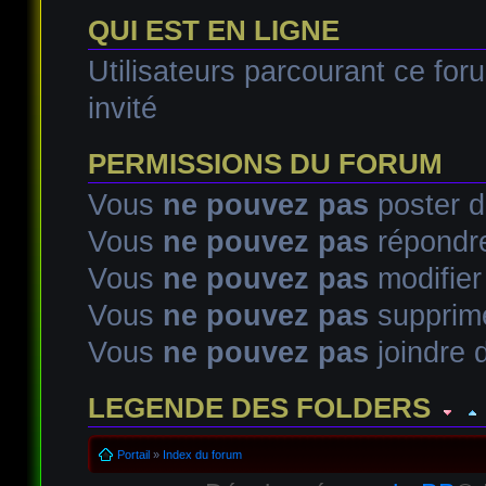
QUI EST EN LIGNE
Utilisateurs parcourant ce foru
invité
PERMISSIONS DU FORUM
Vous
ne pouvez pas
poster d
Vous
ne pouvez pas
répondre
Vous
ne pouvez pas
modifie
Vous
ne pouvez pas
supprim
Vous
ne pouvez pas
joindre d
LEGENDE DES FOLDERS
Sujet lu
Sujet lu dans lequel j'ai posté
Sujet populaire lu d
Portail
»
Index du forum