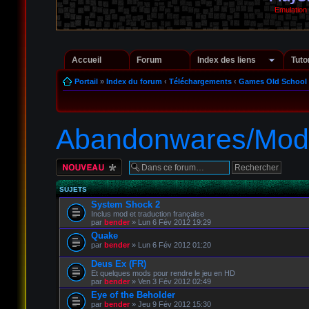
Emulation
Accueil
Forum
Index des liens
Tuto
Portail
»
Index du forum
‹
Téléchargements
‹
Games Old School
Abandonwares/Mod
Écrire un nouveau
sujet
SUJETS
System Shock 2
Inclus mod et traduction française
par
bender
» Lun 6 Fév 2012 19:29
Quake
par
bender
» Lun 6 Fév 2012 01:20
Deus Ex (FR)
Et quelques mods pour rendre le jeu en HD
par
bender
» Ven 3 Fév 2012 02:49
Eye of the Beholder
par
bender
» Jeu 9 Fév 2012 15:30