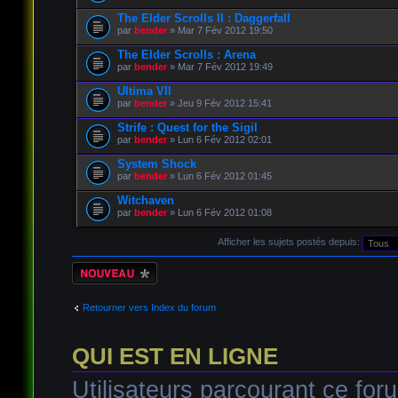
The Elder Scrolls II : Daggerfall
par
bender
» Mar 7 Fév 2012 19:50
The Elder Scrolls : Arena
par
bender
» Mar 7 Fév 2012 19:49
Ultima VII
par
bender
» Jeu 9 Fév 2012 15:41
Strife : Quest for the Sigil
par
bender
» Lun 6 Fév 2012 02:01
System Shock
par
bender
» Lun 6 Fév 2012 01:45
Witchaven
par
bender
» Lun 6 Fév 2012 01:08
Afficher les sujets postés depuis:
Écrire un nouveau
sujet
Retourner vers Index du forum
QUI EST EN LIGNE
Utilisateurs parcourant ce foru