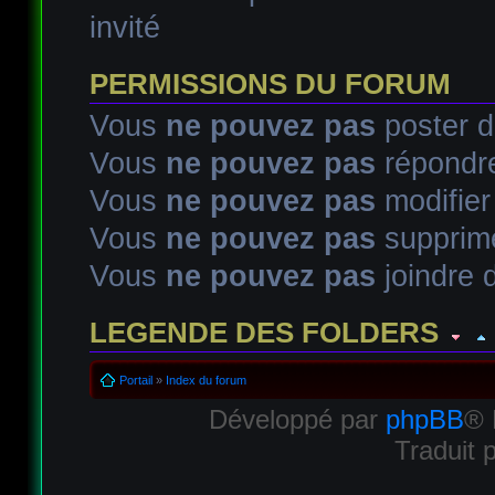
invité
PERMISSIONS DU FORUM
Vous
ne pouvez pas
poster d
Vous
ne pouvez pas
répondre
Vous
ne pouvez pas
modifie
Vous
ne pouvez pas
supprim
Vous
ne pouvez pas
joindre d
LEGENDE DES FOLDERS
Sujet lu
Sujet lu dans lequel j'ai posté
Sujet populaire lu d
Portail
»
Index du forum
Développé par
phpBB
® 
Sujet populaire lu
Sujet lu fermé
Sujet lu fermé dans lequel
Traduit 
Sujet non lu
Sujet non lu dans lequel j'ai posté
Sujet popul