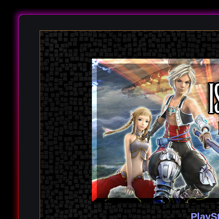
PlayS