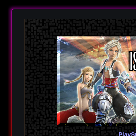
PlayS