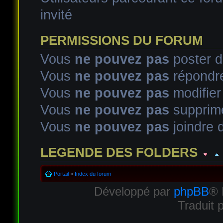
invité
PERMISSIONS DU FORUM
Vous
ne pouvez pas
poster d
Vous
ne pouvez pas
répondre
Vous
ne pouvez pas
modifie
Vous
ne pouvez pas
supprim
Vous
ne pouvez pas
joindre d
LEGENDE DES FOLDERS
Sujet lu
Sujet lu dans lequel j'ai posté
Sujet populaire lu d
Portail
»
Index du forum
Développé par
phpBB
® 
Sujet populaire lu
Sujet lu fermé
Sujet lu fermé dans lequel
Traduit 
Sujet non lu
Sujet non lu dans lequel j'ai posté
Sujet popul