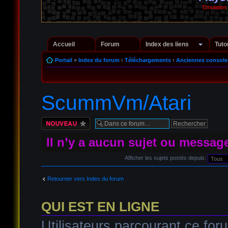
Emulation
Accueil
Forum
Index des liens
Tuto
Portail
»
Index du forum
‹
Téléchargements
‹
Anciennes console
ScummVm/Atari
Écrire un nouveau
sujet
Il n’y a aucun sujet ou messag
Afficher les sujets postés depuis:
Retourner vers Index du forum
QUI EST EN LIGNE
Utilisateurs parcourant ce foru