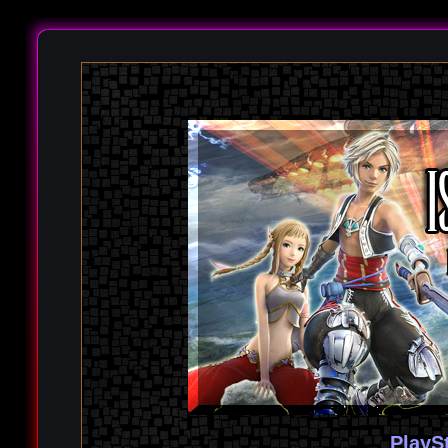
PlayS