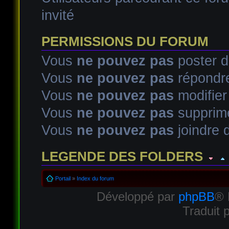
invité
PERMISSIONS DU FORUM
Vous
ne pouvez pas
poster d
Vous
ne pouvez pas
répondre
Vous
ne pouvez pas
modifie
Vous
ne pouvez pas
supprim
Vous
ne pouvez pas
joindre d
LEGENDE DES FOLDERS
Sujet lu
Sujet lu dans lequel j'ai posté
Sujet populaire lu d
Portail
»
Index du forum
Développé par
phpBB
® 
Sujet populaire lu
Sujet lu fermé
Sujet lu fermé dans lequel
Traduit 
Sujet non lu
Sujet non lu dans lequel j'ai posté
Sujet popul