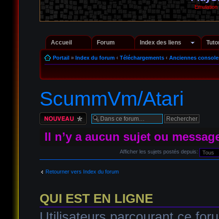
Emulation
Accueil
Forum
Index des liens
Tuto
Portail
»
Index du forum
‹
Téléchargements
‹
Anciennes console
ScummVm/Atari
Écrire un nouveau
sujet
Il n’y a aucun sujet ou messag
Afficher les sujets postés depuis:
Retourner vers Index du forum
QUI EST EN LIGNE
Utilisateurs parcourant ce foru