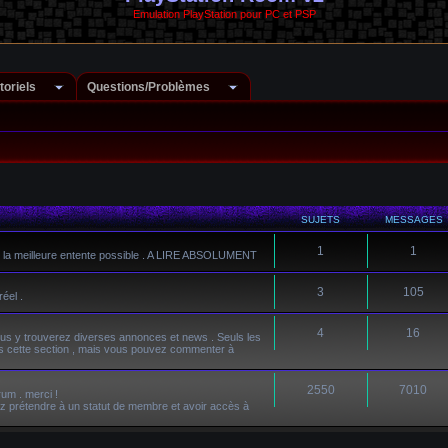
Emulation PlayStation pour PC et PSP
toriels
Questions/Problèmes
SUJETS
MESSAGES
1
1
rum la meilleure entente possible . A LIRE ABSOLUMENT
3
105
éel .
4
16
ous y trouverez diverses annonces et news . Seuls les
ns cette section , mais vous pouvez commenter à
2550
7010
rum . merci !
ez prétendre à un statut de membre et avoir accès à