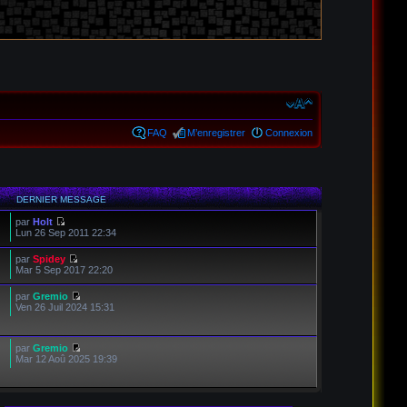
FAQ
M’enregistrer
Connexion
DERNIER MESSAGE
par
Holt
Lun 26 Sep 2011 22:34
par
Spidey
Mar 5 Sep 2017 22:20
par
Gremio
Ven 26 Juil 2024 15:31
par
Gremio
Mar 12 Aoû 2025 19:39