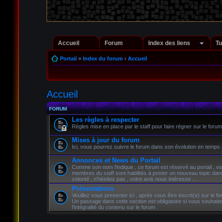
Accueil
Forum
Index des liens
Tu
Portail
»
Index du forum
‹
Accueil
Accueil
FORUM
Les règles à respecter
Règles mise en place par le staff pour faire règner sur le fo
Mises à jour du forum
Ici, vous pourrez suivre le forum dans son évolution en temps r
Annonces et News du Portail
Comme son nom l'indique , ce forum est réservé au portail , v
membres du staff sont habilités à poster un nouveau topic da
volonté , n'hésitez pas , votre avis nous intéresse ...
Présentations
Veuillez vous presenter ici , après vous être inscrit(e) sur le fo
Un passage dans cette section est obligatoire si vous souhait
l'intégralité du contenu sur le forum .