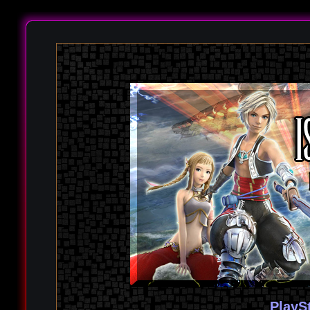
PlayS