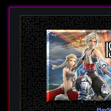
PlayS