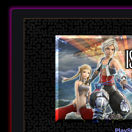
PlayS