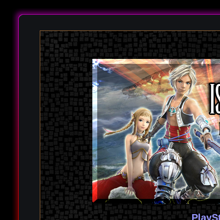
PlayS