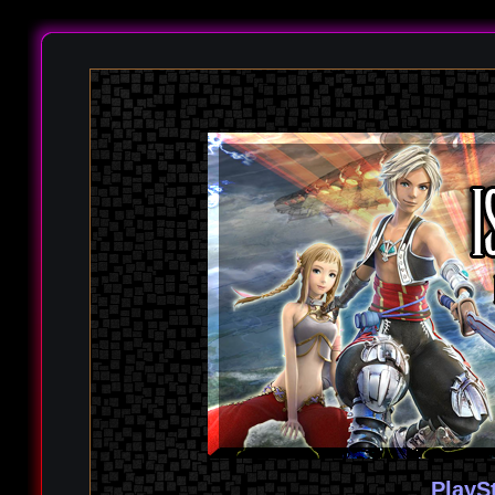
PlayS