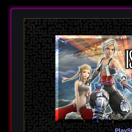
PlayS