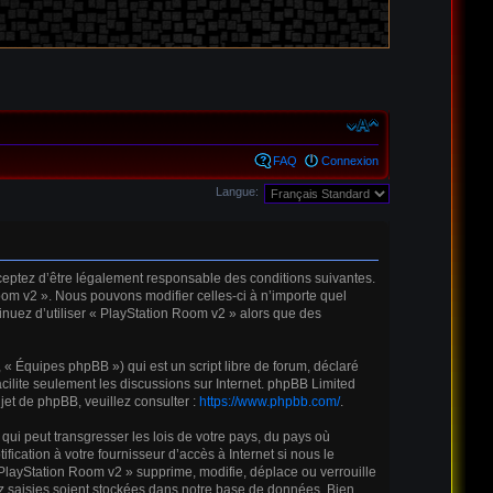
FAQ
Connexion
Langue:
cceptez d’être légalement responsable des conditions suivantes.
oom v2 ». Nous pouvons modifier celles-ci à n’importe quel
inuez d’utiliser « PlayStation Room v2 » alors que des
« Équipes phpBB ») qui est un script libre de forum, déclaré
acilite seulement les discussions sur Internet. phpBB Limited
t de phpBB, veuillez consulter :
https://www.phpbb.com/
.
qui peut transgresser les lois de votre pays, du pays où
cation à votre fournisseur d’accès à Internet si nous le
PlayStation Room v2 » supprime, modifie, déplace ou verrouille
z saisies soient stockées dans notre base de données. Bien