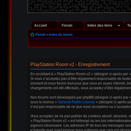
Accueil
Forum
Index des liens
Tu
Portail
»
Index du forum
PlayStation Room v2 - Enregistrement
En accédant à « PlayStation Room v2 » (désigné ci-après par « n
Si vous n’acceptez pas d’être légalement responsable de toutes 
moment et nous ferons tout pour que vous en soyez informé, bien
changements ont été effectués, vous acceptez d’être légalement
Nos forums sont développés par phpBB (désigné ci-après par « il
sous la licence «
General Public License
» (désigné ci-après pa
n’est pas responsable de ce que nous acceptons ou n’accepton
Vous acceptez de ne pas publier de contenu abusif, obscène, vul
« PlayStation Room v2 » est hébergé ou les lois internationales
jugeons nécessaire. Les adresses IP de tous les messages sont
n’importe quel sujet lorsque nous estimons que cela est néces