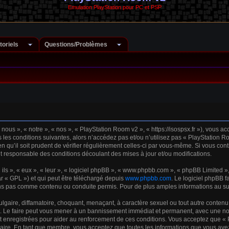
Emulation PlayStation pour PC et PSP
toriels
Questions/Problèmes
ous », « notre », « nos », « PlayStation Room v2 », « https://isospsx.fr »), vous a
les conditions suivantes, alors n’accédez pas et/ou n’utilisez pas « PlayStation R
 qu’il soit prudent de vérifier régulièrement celles-ci par vous-même. Si vous cont
 responsable des conditions découlant des mises à jour et/ou modifications.
s », « eux », « leur », « logiciel phpBB », « www.phpbb.com », « phpBB Limited », 
r « GPL ») et qui peut être téléchargé depuis
www.phpbb.com
. Le logiciel phpBB f
s pas comme contenu ou conduite permis. Pour de plus amples informations au suje
gaire, diffamatoire, choquant, menaçant, à caractère sexuel ou tout autre contenu 
. Le faire peut vous mener à un bannissement immédiat et permanent, avec une notifi
 enregistrées pour aider au renforcement de ces conditions. Vous acceptez que « 
saire. En tant que membre, vous acceptez que toutes les informations que vous ave