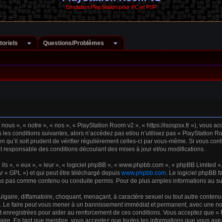
Emulation PlayStation pour PC et PSP
toriels
Questions/Problèmes
ous », « notre », « nos », « PlayStation Room v2 », « https://isospsx.fr »), vous a
les conditions suivantes, alors n’accédez pas et/ou n’utilisez pas « PlayStation R
 qu’il soit prudent de vérifier régulièrement celles-ci par vous-même. Si vous cont
 responsable des conditions découlant des mises à jour et/ou modifications.
s », « eux », « leur », « logiciel phpBB », « www.phpbb.com », « phpBB Limited », 
r « GPL ») et qui peut être téléchargé depuis
www.phpbb.com
. Le logiciel phpBB f
s pas comme contenu ou conduite permis. Pour de plus amples informations au suje
gaire, diffamatoire, choquant, menaçant, à caractère sexuel ou tout autre contenu 
. Le faire peut vous mener à un bannissement immédiat et permanent, avec une notifi
 enregistrées pour aider au renforcement de ces conditions. Vous acceptez que « 
saire. En tant que membre, vous acceptez que toutes les informations que vous ave