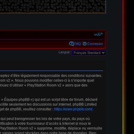
FAQ
Connexion
Langue:
cceptez d’être légalement responsable des conditions suivantes.
oom v2 ». Nous pouvons modifier celles-ci à n’importe quel
inuez d’utiliser « PlayStation Room v2 » alors que des
« Équipes phpBB ») qui est un script libre de forum, déclaré
acilite seulement les discussions sur Internet. phpBB Limited
t de phpBB, veuillez consulter :
https://www.phpbb.com/
.
qui peut transgresser les lois de votre pays, du pays où
cation à votre fournisseur d’accès à Internet si nous le
PlayStation Room v2 » supprime, modifie, déplace ou verrouille
z saisies soient stockées dans notre base de données. Bien