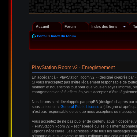
Accueil
Forum
Index des liens
Tu
Portail
»
Index du forum
PlayStation Room v2 - Enregistrement
En accédant à « PlayStation Room v2 » (désigné ci-après par « n
Si vous n’acceptez pas d’être légalement responsable de toutes 
moment et nous ferons tout pour que vous en soyez informé, bien
changements ont été effectués, vous acceptez d’être légalement
Nos forums sont développés par phpBB (désigné ci-après par « il
sous la licence «
General Public License
» (désigné ci-après pa
n’est pas responsable de ce que nous acceptons ou n’accepton
Vous acceptez de ne pas publier de contenu abusif, obscène, vul
« PlayStation Room v2 » est hébergé ou les lois internationales
jugeons nécessaire. Les adresses IP de tous les messages sont
n’importe quel sujet lorsque nous estimons que cela est néces