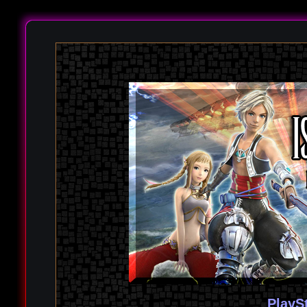
PlayS