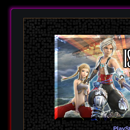
PlayS