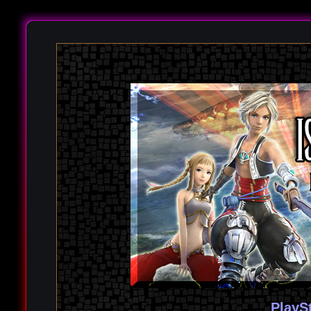
PlayS