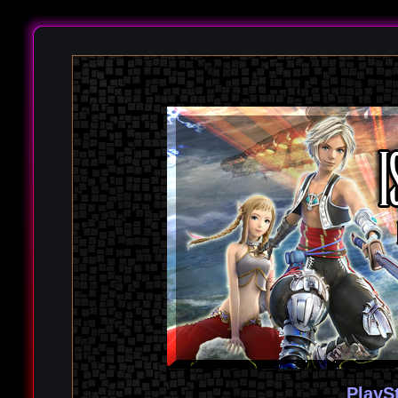
PlayS