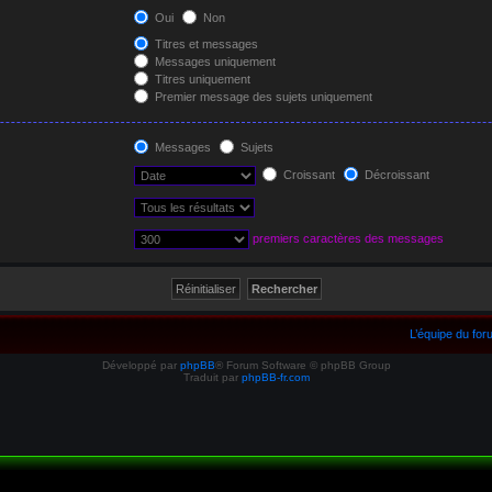
Oui
Non
Titres et messages
Messages uniquement
Titres uniquement
Premier message des sujets uniquement
Messages
Sujets
Croissant
Décroissant
premiers caractères des messages
L’équipe du fo
Développé par
phpBB
® Forum Software © phpBB Group
Traduit par
phpBB-fr.com