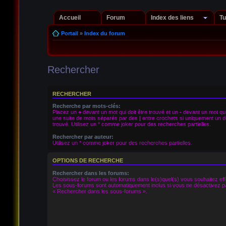
Accueil
Forum
Index des liens
Tu
Portail
»
Index du forum
Rechercher
RECHERCHER
Recherche par mots-clés:
Placez un
+
devant un mot qui doit être trouvé et un
-
devant un mot qui 
une suite de mots séparés par des
|
entre crochets si uniquement un de
trouvé. Utilisez un * comme joker pour des recherches partielles.
Rechercher par auteur:
Utilisez un * comme joker pour des recherches partielles.
OPTIONS DE RECHERCHE
Rechercher dans les forums:
Choisissez le forum ou les forums dans le(s)quel(s) vous souhaitez ef
Les sous-forums sont automatiquement inclus si vous ne désactivez pa
« Rechercher dans les sous-forums ».