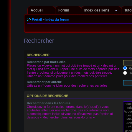
Accueil
Forum
Index des liens
Tuto
Portail
»
Index du forum
Rechercher
RECHERCHER
Recherche par mots-clés:
Placez un
+
devant un mot qui doit être trouvé et un
-
devant un
Re
mot qui doit être exclu. Tapez une suite de mots séparés par des
|
entre crochets si uniquement un des mots doit être trouvé.
Re
Utilisez un * comme joker pour des recherches partielles.
Rechercher par auteur:
Utilisez un * comme joker pour des recherches partielles.
OPTIONS DE RECHERCHE
Rechercher dans les forums:
Choisissez le forum ou les forums dans le(s)quel(s) vous
souhaitez effectuer une recherche. Les sous-forums sont
automatiquement inclus si vous ne désactivez pas l’option ci-
dessous « Rechercher dans les sous-forums ».