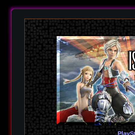
PlayS