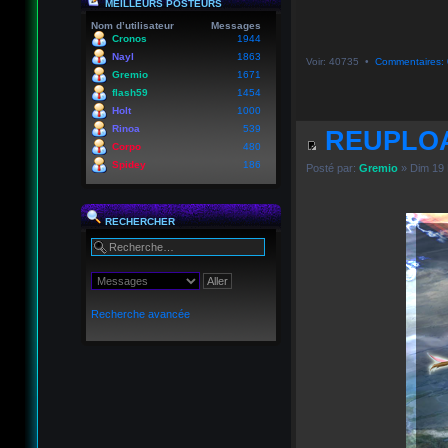
MEILLEURS POSTEURS
Nom d’utilisateur
Messages
Cronos
1944
Nayl
1863
Voir: 40735 •
Commentaires: 
Gremio
1671
flash59
1454
Holt
1000
Rinoa
539
REUPLOA
Corpo
480
Spidey
186
Posté par:
Gremio
» Dim 19 
RECHERCHER
Recherche avancée