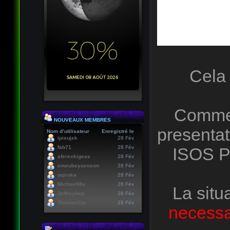
Cela 
Comme 
NOUVEAUX MEMBRES
presentat
Nom d’utilisateur
Enregistré le
ipisujek
28 Fév
fab71
28 Fév
ISOS P
aferexkigeas
28 Fév
emeubeyuvoson
28 Fév
uqiruka
28 Fév
MichaelMix
28 Fév
La situ
Jeffreybep
28 Fév
ThomasCor
28 Fév
necessai