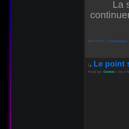
La 
continue
Voir: 72135 •
Commentaires: 
Le point s
Posté par:
Gremio
» Jeu 4 N