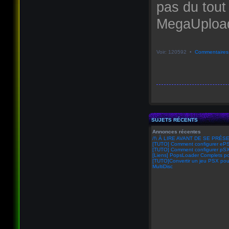
pas du tout
MegaUpload 
Voir: 120592 •
Commentaires
SUJETS RÉCENTS
Annonces récentes
/!\ À LIRE AVANT DE SE PRÉSE
[TUTO] Comment configurer eP
[TUTO] Comment configurer pSX
[Liens] PopsLoader Complets po
[TUTO]Convertir un jeu PSX pou
MultiDisc