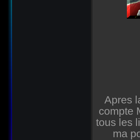
Apres l
compte M
tous les
ma po