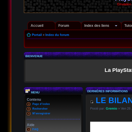
Emulation
Accueil
Forum
Index des liens
Tuto
Portail
»
Index du forum
BIENVENUE
La PlaySta
DERNIÈRES INFORMATIONS
MENU
LE BILAN
Contenu
Page d’index
Posté par:
Gremio
» Ven 26 
Rechercher
M’enregistrer
Aide
FAQ