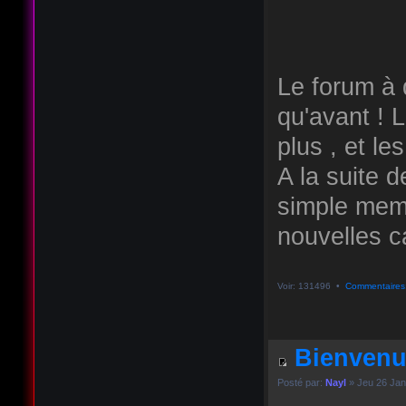
Le forum à q
qu'avant ! 
plus , et le
A la suite d
simple memb
nouvelles ca
Voir: 131496 •
Commentaires
Bienvenu
Posté par:
Nayl
» Jeu 26 Jan