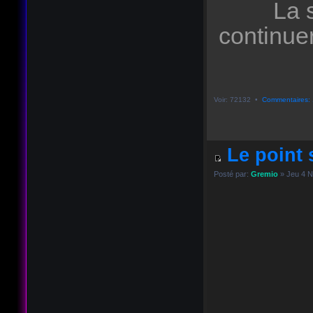
La 
continue
Voir: 72132 •
Commentaires: 
Le point s
Posté par:
Gremio
» Jeu 4 N