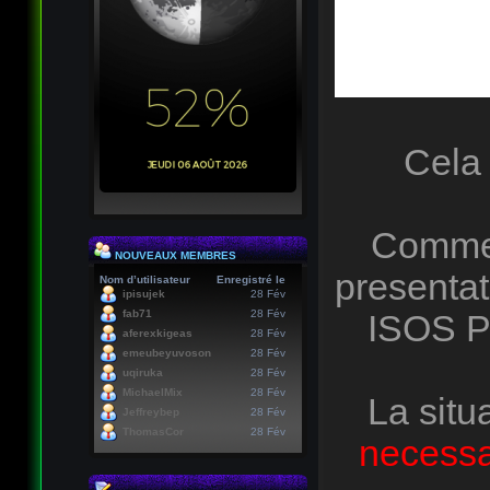
Cela 
Comme 
NOUVEAUX MEMBRES
presentat
Nom d’utilisateur
Enregistré le
ipisujek
28 Fév
fab71
28 Fév
ISOS P
aferexkigeas
28 Fév
emeubeyuvoson
28 Fév
uqiruka
28 Fév
MichaelMix
28 Fév
La situ
Jeffreybep
28 Fév
ThomasCor
28 Fév
necessai