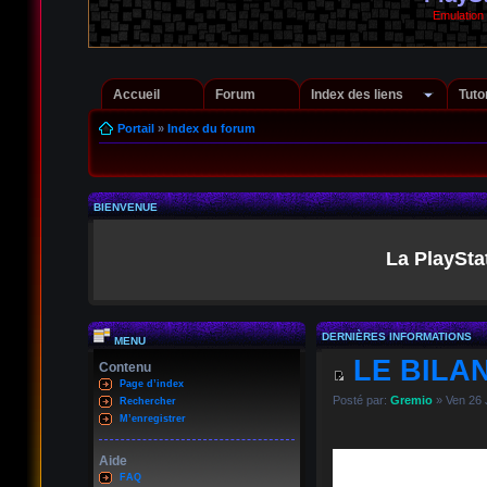
Emulation
Accueil
Forum
Index des liens
Tuto
Portail
»
Index du forum
BIENVENUE
La PlaySta
DERNIÈRES INFORMATIONS
MENU
LE BILAN
Contenu
Page d’index
Posté par:
Gremio
» Ven 26 
Rechercher
M’enregistrer
Aide
FAQ