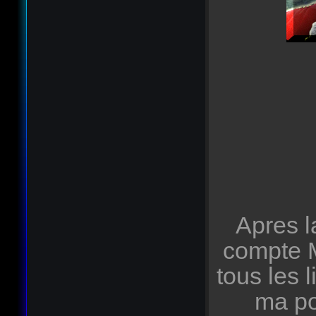
Apres l
compte M
tous les
ma po