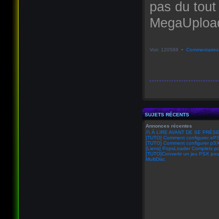
pas du tout
MegaUpload 
Voir: 120588 •
Commentaires
SUJETS RÉCENTS
Annonces récentes
/!\ À LIRE AVANT DE SE PRÉSE
[TUTO] Comment configurer eP
[TUTO] Comment configurer pSX
[Liens] PopsLoader Complets po
[TUTO]Convertir un jeu PSX pou
MultiDisc