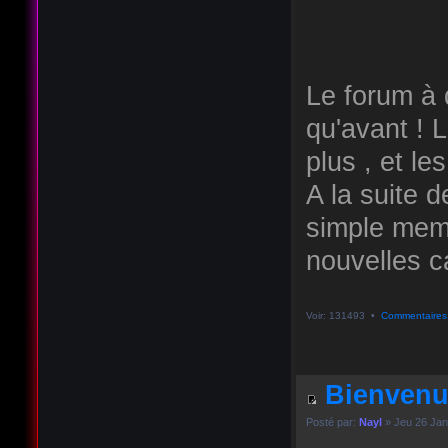
Le forum à q
qu'avant ! 
plus , et le
A la suite d
simple memb
nouvelles ca
Voir: 131493 •
Commentaires
Bienvenu
Posté par:
Nayl
» Jeu 26 Jan