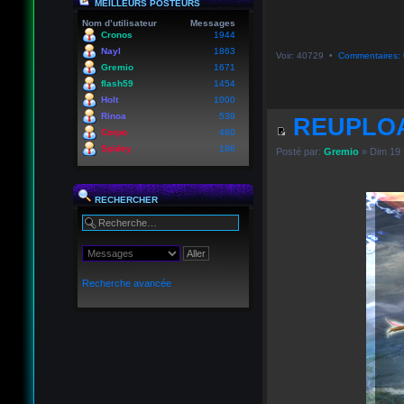
MEILLEURS POSTEURS
Nom d’utilisateur
Messages
Cronos
1944
Nayl
1863
Voir: 40729 •
Commentaires: 
Gremio
1671
flash59
1454
Holt
1000
Rinoa
539
REUPLOA
Corpo
480
Spidey
186
Posté par:
Gremio
» Dim 19 
RECHERCHER
Recherche avancée