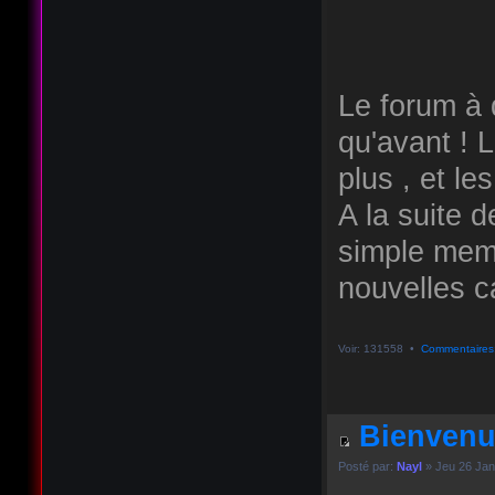
Le forum à q
qu'avant ! 
plus , et le
A la suite d
simple memb
nouvelles ca
Voir: 131558 •
Commentaires
Bienvenu
Posté par:
Nayl
» Jeu 26 Jan