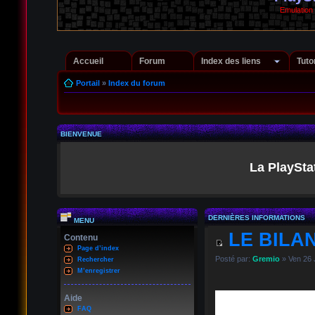
Emulation
Accueil
Forum
Index des liens
Tuto
Portail
»
Index du forum
BIENVENUE
La PlaySta
DERNIÈRES INFORMATIONS
MENU
LE BILAN
Contenu
Page d’index
Posté par:
Gremio
» Ven 26 
Rechercher
M’enregistrer
Aide
FAQ