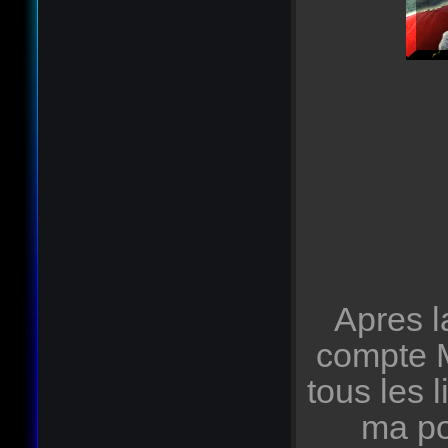
Apres l
compte M
tous les
ma po