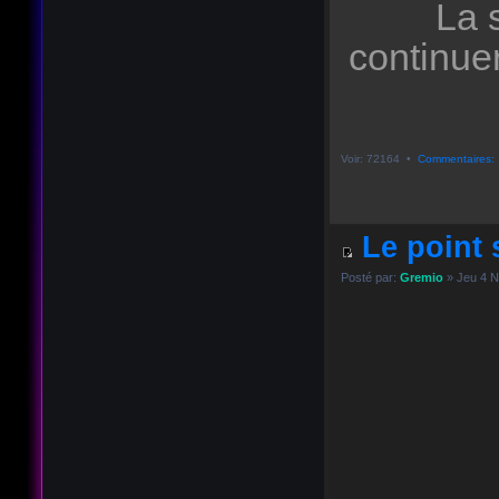
La 
continue
Voir: 72164 •
Commentaires: 
Le point s
Posté par:
Gremio
» Jeu 4 N