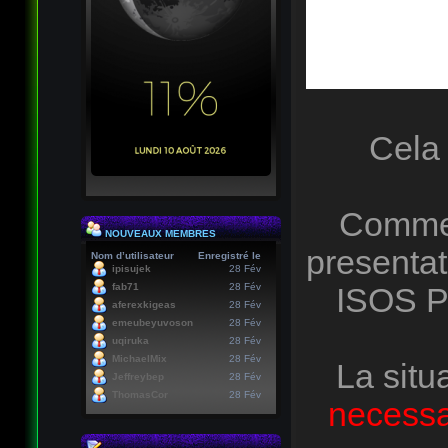
Cela 
Comme 
NOUVEAUX MEMBRES
presentat
Nom d’utilisateur
Enregistré le
ipisujek
28 Fév
fab71
28 Fév
ISOS P
aferexkigeas
28 Fév
emeubeyuvoson
28 Fév
uqiruka
28 Fév
MichaelMix
28 Fév
La situ
Jeffreybep
28 Fév
ThomasCor
28 Fév
necessai