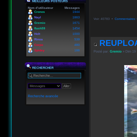
MEILLEURS POSTEURS
Nom d’utilisateur
Messages
Cronos
1944
Nayl
1863
Voir: 40783 •
Commentaires: 
Gremio
1671
flash59
1454
Holt
1000
Rinoa
539
REUPLOA
Corpo
480
Spidey
186
Posté par:
Gremio
» Dim 19 
RECHERCHER
Recherche avancée