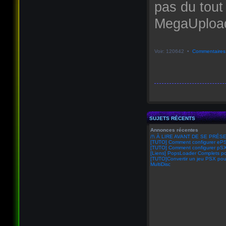
pas du tout
MegaUpload 
Voir: 120642 •
Commentaires
SUJETS RÉCENTS
Annonces récentes
/!\ À LIRE AVANT DE SE PRÉSE
[TUTO] Comment configurer eP
[TUTO] Comment configurer pSX
[Liens] PopsLoader Complets po
[TUTO]Convertir un jeu PSX pou
MultiDisc